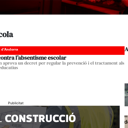
cola
A
c d'Andorra
contra l’absentisme escolar
n aprova un decret per regular la prevenció i el tractament als
educatius
Publicitat