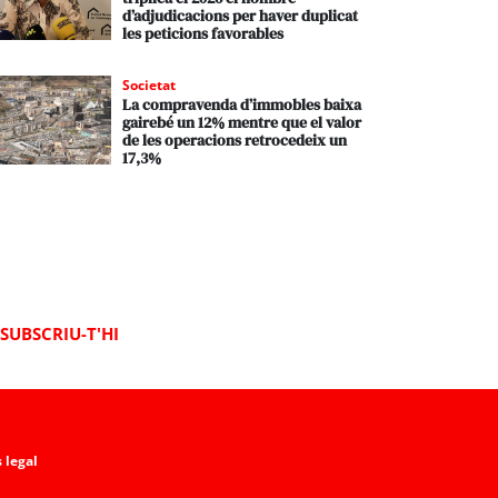
d’adjudicacions per haver duplicat
les peticions favorables
Societat
La compravenda d’immobles baixa
gairebé un 12% mentre que el valor
de les operacions retrocedeix un
17,3%
SUBSCRIU-T'HI
 legal