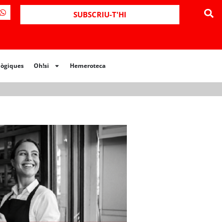
ues
Oh!si
Hemeroteca
SUBSCRIU-T'HI
lògiques
Oh!si
Hemeroteca