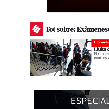
Tot sobre: Exàmenes
El Periòdi
Lluita 
El Gover
centres 