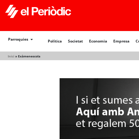
Política
Societat
Economia
Empresa
Cultur
Parroquies
Política
Societat
Economia
Empresa
C
Inici
»
Exàmenescola