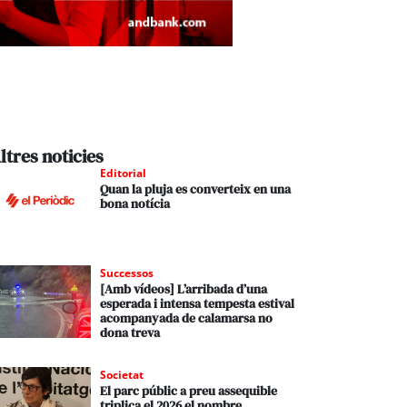
ltres noticies
Editorial
Quan la pluja es converteix en una
bona notícia
Successos
[Amb vídeos] L’arribada d’una
esperada i intensa tempesta estival
acompanyada de calamarsa no
dona treva
Societat
El parc públic a preu assequible
triplica el 2026 el nombre