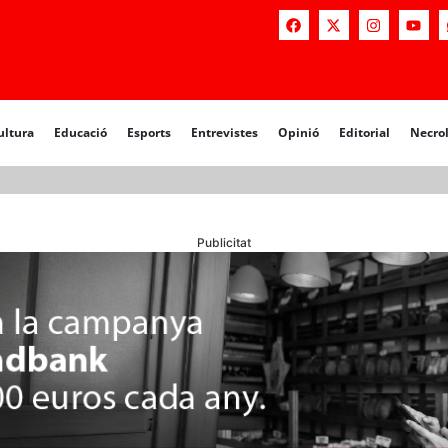
a
Educació
Esports
Entrevistes
Opinió
Editorial
Necrològiq
ultura
Educació
Esports
Entrevistes
Opinió
Editorial
Necro
Publicitat