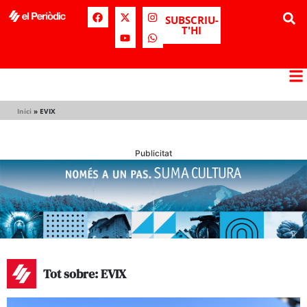
SUBSCRIU-
T'HI
Inici
»
EVIX
Publicitat
Tot sobre: EVIX