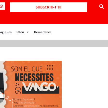
ues
Oh!si
Hemeroteca
SUBSCRIU-T'HI
lògiques
Oh!si
Hemeroteca