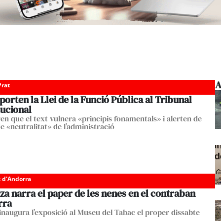
A
Prat
S porten la Llei de la Funció Pública al Tribunal
tucional
en que el text vulnera «principis fonamentals» i alerten de
e «neutralitat» de l’administració
c d'Andorra
za narra el paper de les nenes en el contraban
rra
 inaugura l’exposició al Museu del Tabac el proper dissabte