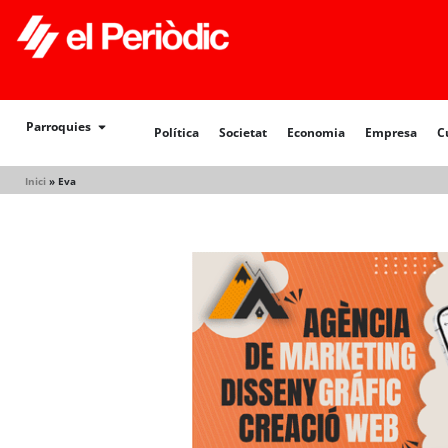
Política
Societat
Economia
Empresa
Cultur
Parroquies
Política
Societat
Economia
Empresa
C
Inici
»
Eva