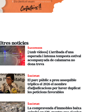
ltres noticies
Successos
[Amb vídeos] L’arribada d’una
esperada i intensa tempesta estival
acompanyada de calamarsa no
dona treva
Societat
El parc públic a preu assequible
triplica el 2026 el nombre
d’adjudicacions per haver duplicat
les peticions favorables
Societat
La compravenda d’immobles baixa