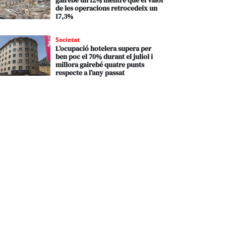
gairebé un 12% mentre que el valor
de les operacions retrocedeix un
17,3%
Societat
L’ocupació hotelera supera per
ben poc el 70% durant el juliol i
millora gairebé quatre punts
respecte a l’any passat