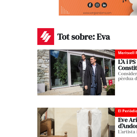
Tot sobre: Eva
Meritxell 
L’A i P
Consti
Consider
pèrdua d
El Periòdi
Eve Ari
d’Ando
L’artista