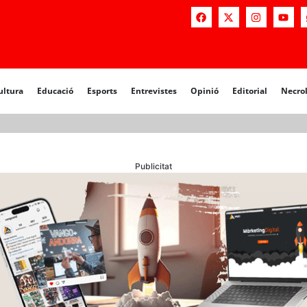
a
Educació
Esports
Entrevistes
Opinió
Editorial
Necrològiq
ultura
Educació
Esports
Entrevistes
Opinió
Editorial
Necro
Publicitat