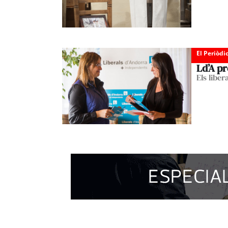
El Periòdi
Ld’A p
Els liber