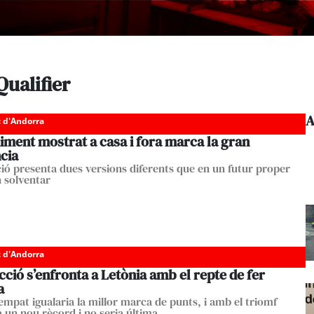
Qualifier
A
c d'Andorra
iment mostrat a casa i fora marca la gran
cia
ció presenta dues versions diferents que en un futur proper
n solventar
c d'Andorra
cció s’enfronta a Letònia amb el repte de fer
a
mpat igualaria la millor marca de punts, i amb el triomf
a un nou rècord i no seria última