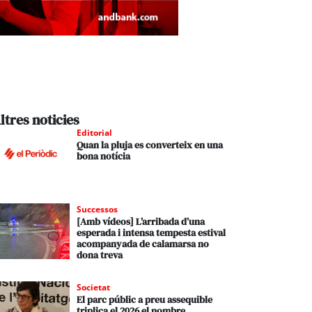
ltres noticies
Editorial
Quan la pluja es converteix en una
bona notícia
Successos
[Amb vídeos] L’arribada d’una
esperada i intensa tempesta estival
acompanyada de calamarsa no
dona treva
Societat
El parc públic a preu assequible
triplica el 2026 el nombre