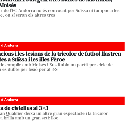
 Moisés
or de l’FC Andorra no és convocat per Suïssa ni tampoc a les
oe, on sí seran els altres tres
c d'Andorra
cions i les lesions de la tricolor de futbol llastren
tes a Suïssa i les illes Fèroe
 de complir amb Moisés i Xus Rubio un partit per cicle de
i és dubte per lesió per al 3-S
c d'Andorra
a de cistelles al 3×3
n Qualifier deixa un altre gran espectacle i la tricolor
a brilla amb un gran setè lloc