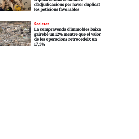
d’adjudicacions per haver duplicat
les peticions favorables
Societat
La compravenda d’immobles baixa
gairebé un 12% mentre que el valor
de les operacions retrocedeix un
17,3%