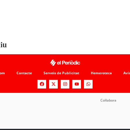
tiu
som
Contacte
Serveis de Publicitat
Hemeroteca
Avís
Col·labora