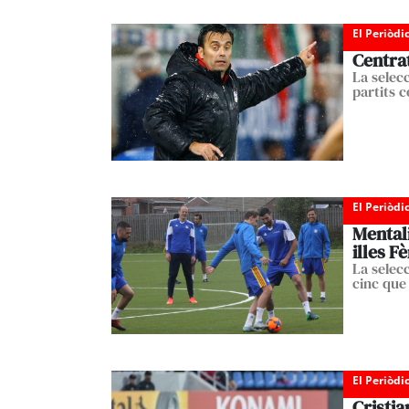
El Periòdi
Centrat
La selec
partits c
El Periòdi
Mentali
illes F
La selec
cinc que
El Periòdi
Cristia