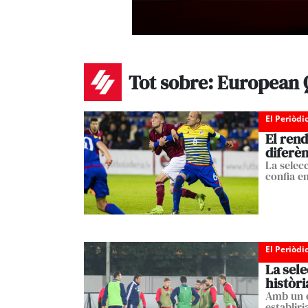
Tot sobre: European 
El Periòdi
El rend
diferèn
La selec
confia e
El Periòdi
La sele
històri
Amb un e
establiri