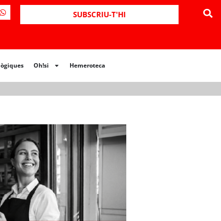
ues
Oh!si
Hemeroteca
SUBSCRIU-T'HI
lògiques
Oh!si
Hemeroteca