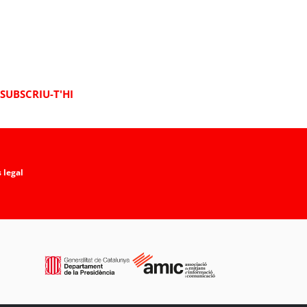
SUBSCRIU-T'HI
 legal