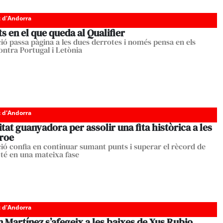
c d'Andorra
s en el que queda al Qualifier
ció passa pàgina a les dues derrotes i només pensa en els
ontra Portugal i Letònia
c d'Andorra
tat guanyadora per assolir una fita històrica a les
èroe
ció confia en continuar sumant punts i superar el rècord de
 té en una mateixa fase
c d'Andorra
n Martínez s’afegeix a les baixes de Xus Rubio,