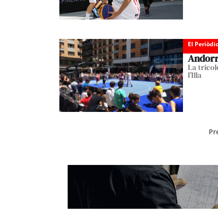
El Periòdi
Andorra
La trico
l’Illa
Pr