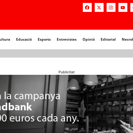
a
Educació
Esports
Entrevistes
Opinió
Editorial
Necrològiq
ultura
Educació
Esports
Entrevistes
Opinió
Editorial
Necro
Publicitat