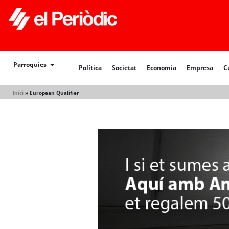
Política
Societat
Economia
Empresa
Cultur
Parroquies
Política
Societat
Economia
Empresa
C
Inici
»
European Qualifier