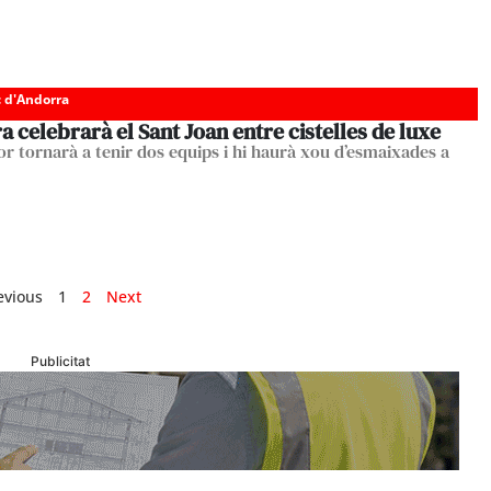
c d'Andorra
 celebrarà el Sant Joan entre cistelles de luxe
lor tornarà a tenir dos equips i hi haurà xou d’esmaixades a
evious
1
2
Next
Publicitat