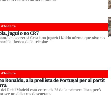
c d'Andorra
pla, jugui o no CR7
anté en secret si Cristiano jugarà i Koldo afirma que això no
arà la tàctica de la tricolor
c d'Andorra
no Ronaldo, a la prellista de Portugal per al partit
rra
a del Reial Madrid està entre els 25 de la primera llista però
ot ser un dels tres descartats