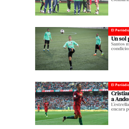
El Periòdi
Un sol 
Santos m
condicion
El Periòdi
Cristia
a Ando
L’estrell
encara p