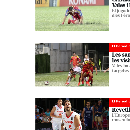
Vales i
El jugad
illes Fèr
El Periòdi
Les san
les visi
Vales ha
targetes 
El Periòdi
Revetll
L’Europea
masculin