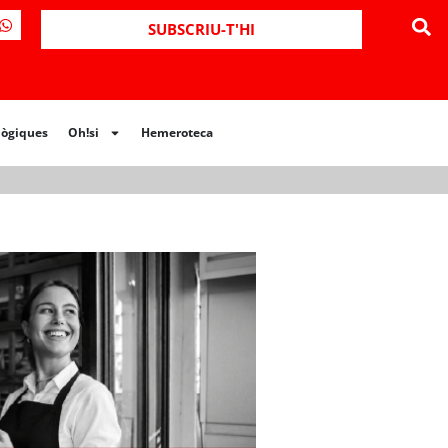
ues
Oh!si
Hemeroteca
SUBSCRIU-T'HI
lògiques
Oh!si
Hemeroteca