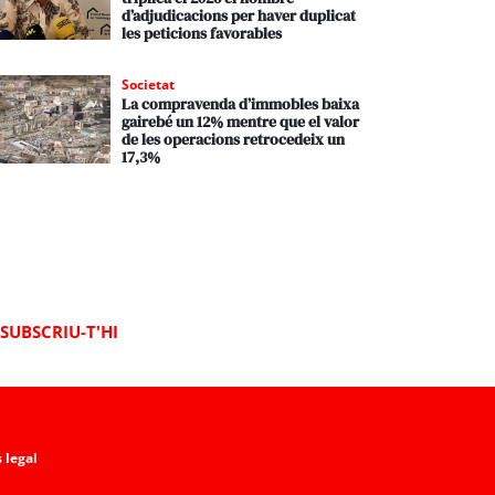
d’adjudicacions per haver duplicat
les peticions favorables
Societat
La compravenda d’immobles baixa
gairebé un 12% mentre que el valor
de les operacions retrocedeix un
17,3%
SUBSCRIU-T'HI
 legal