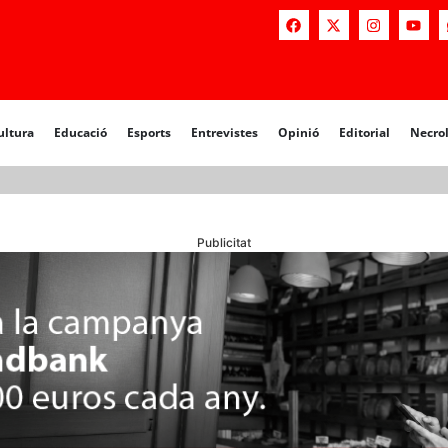
a
Educació
Esports
Entrevistes
Opinió
Editorial
Necrològiq
ultura
Educació
Esports
Entrevistes
Opinió
Editorial
Necro
Publicitat