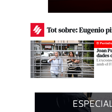
Tot sobre: Eugenio p
El Periòdi
Joan P
dades d
L’excons
amb el 