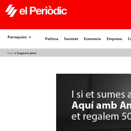
Política
Societat
Economia
Empresa
Cultur
Parroquies
Política
Societat
Economia
Empresa
C
Inici
»
Eugenio pino