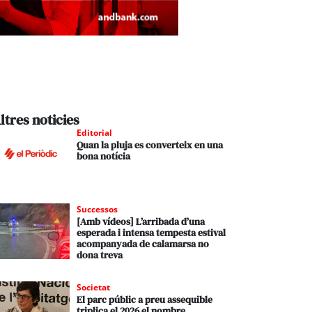
ltres noticies
Editorial
Quan la pluja es converteix en una
bona notícia
Successos
[Amb vídeos] L’arribada d’una
esperada i intensa tempesta estival
acompanyada de calamarsa no
dona treva
Societat
El parc públic a preu assequible
triplica el 2026 el nombre