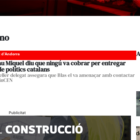
ino
A
c d'Andorra
au Miquel diu que ningú va cobrar per entregar
e polítics catalans
eller delegat assegura que Blas el va amenaçar amb contactar
FinCEN
Publicitat