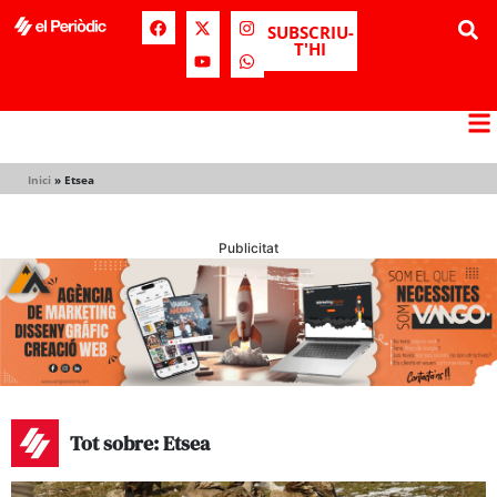
SUBSCRIU-
T'HI
Inici
»
Etsea
Publicitat
Tot sobre: Etsea