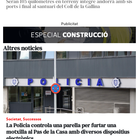
Seran 105 quilòmetres en terreny íntegre andorrà amb sis
ports i final al santuari del Coll de la Gallina
Publicitat
Altres noticies
Societat
,
Successos
La Policia controla una parella per furtar una
motxilla al Pas de la Casa amb diversos dispositius
electrònics