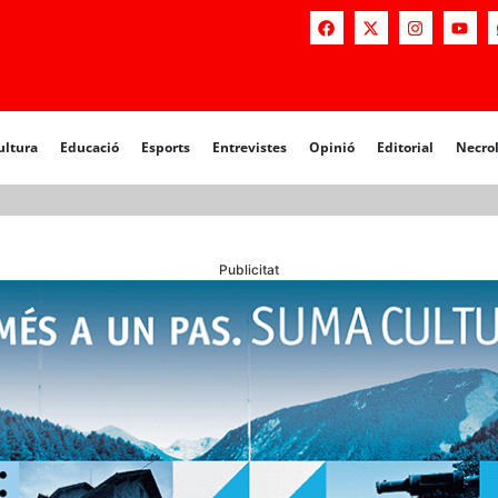
a
Educació
Esports
Entrevistes
Opinió
Editorial
Necrològiq
ultura
Educació
Esports
Entrevistes
Opinió
Editorial
Necro
Publicitat