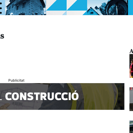
ls
A
Publicitat