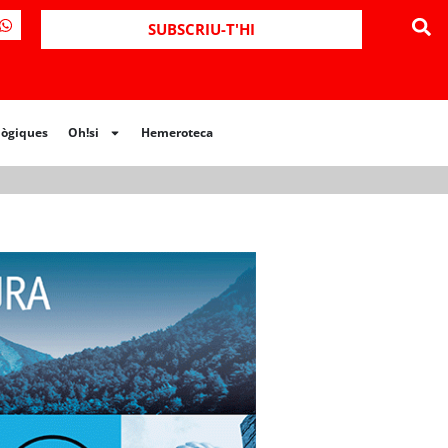
ues
Oh!si
Hemeroteca
SUBSCRIU-T'HI
lògiques
Oh!si
Hemeroteca