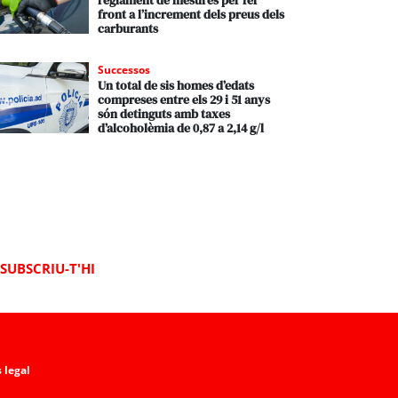
reglament de mesures per fer
front a l’increment dels preus dels
carburants
Successos
Un total de sis homes d’edats
compreses entre els 29 i 51 anys
són detinguts amb taxes
d’alcoholèmia de 0,87 a 2,14 g/l
SUBSCRIU-T'HI
 legal