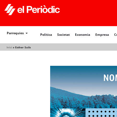
Política
Societat
Economia
Empresa
Cultur
Parroquies
Política
Societat
Economia
Empresa
C
Inici
»
Esther Suils