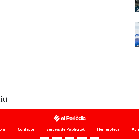
tiu
som
Contacte
Serveis de Publicitat
Hemeroteca
Avís