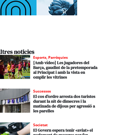
ltres noticies
Esports
,
Parròquies
[Amb vídeo] Les jugadores del
Barça, gaudint de la pretemporada
al Principat i amb la vista en
omplir les vitrines
Successos
El cos d’ordre arresta dos turistes
durant la nit de dimecres i la
matinada de dijous per agressió a
les parelles
Societat
El Govern espera tenir «aviat» el