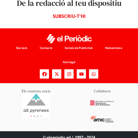
De la redacció al teu dispositiu
SUBSCRIU-T'HI
Qui som
Contacte
Serveis de Publicitat
Hemeroteca
Avís legal
Els nostres socis
Col·labora
© elperiodic.ad | 1997 - 2024