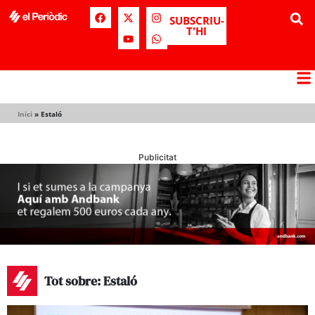
SUBSCRIU-
T'HI
Inici
»
Estaló
Publicitat
Tot sobre: Estaló