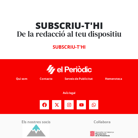
SUBSCRIU-T'HI
De la redacció al teu dispositiu
SUBSCRIU-T'HI
Qui som
Contacte
Serveis de Publicitat
Hemeroteca
Avís legal
Els nostres socis
Col·labora