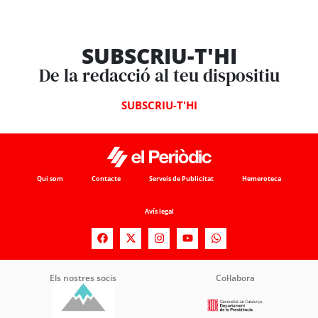
SUBSCRIU-T'HI
De la redacció al teu dispositiu
SUBSCRIU-T'HI
Qui som
Contacte
Serveis de Publicitat
Hemeroteca
Avís legal
Els nostres socis
Col·labora