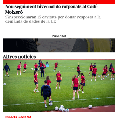
Nou seguiment hivernal de ratpenats al Cadí-
Moixeró
S’inspeccionaran 15 cavitats per donar resposta a la
demanda de dades de la UE
Publicitat
Altres noticies
Esports
,
Societat