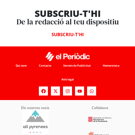
SUBSCRIU-T'HI
De la redacció al teu dispositiu
SUBSCRIU-T'HI
Qui som
Contacte
Serveis de Publicitat
Hemeroteca
Avís legal
Els nostres socis
Col·labora