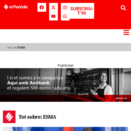
SUBSCRIU-
T'HI
Inici
»
ESMA
Publicitat
Tot sobre: ESMA