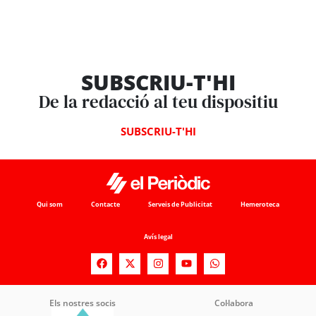
SUBSCRIU-T'HI
De la redacció al teu dispositiu
SUBSCRIU-T'HI
Qui som
Contacte
Serveis de Publicitat
Hemeroteca
Avís legal
Els nostres socis
Col·labora