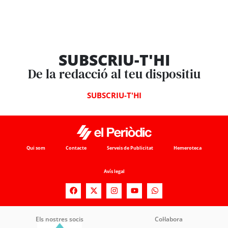
SUBSCRIU-T'HI
De la redacció al teu dispositiu
SUBSCRIU-T'HI
Qui som
Contacte
Serveis de Publicitat
Hemeroteca
Avís legal
Els nostres socis
Col·labora