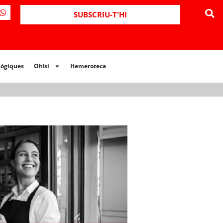
ues
Oh!si
Hemeroteca
SUBSCRIU-T'HI
lògiques
Oh!si
Hemeroteca