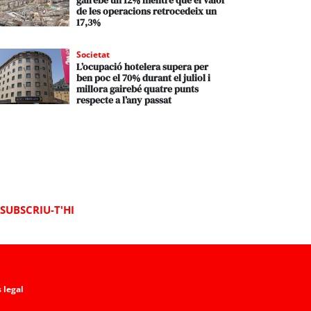
gairebé un 12% mentre que el valor
de les operacions retrocedeix un
17,3%
Societat
L’ocupació hotelera supera per
ben poc el 70% durant el juliol i
millora gairebé quatre punts
respecte a l’any passat
SUBSCRIU-T'HI
 legal