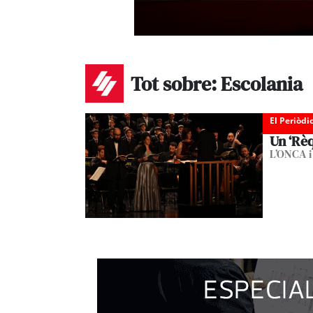
Tot sobre: Escolania
El Periòdi
Un ‘Rè
L’ONCA i