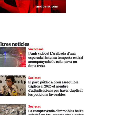
ltres noticies
Successos
[Amb vídeos] L’arribada d’una
esperada i intensa tempesta estival
acompanyada de calamarsa no
dona treva
Societat
El parc públic a preu assequible
triplica el 2026 el nombre
d’adjudicacions per haver duplicat
les peticions favorables
Societat
La compravenda d’immobles baixa