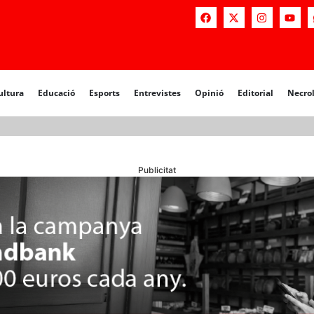
a
Educació
Esports
Entrevistes
Opinió
Editorial
Necrològiq
ultura
Educació
Esports
Entrevistes
Opinió
Editorial
Necro
Publicitat