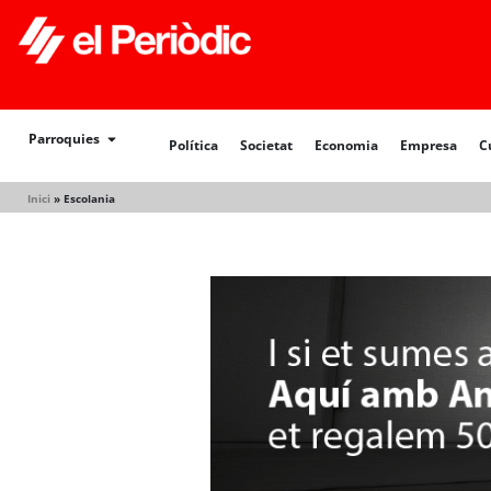
Política
Societat
Economia
Empresa
Cultur
Parroquies
Política
Societat
Economia
Empresa
C
Inici
»
Escolania