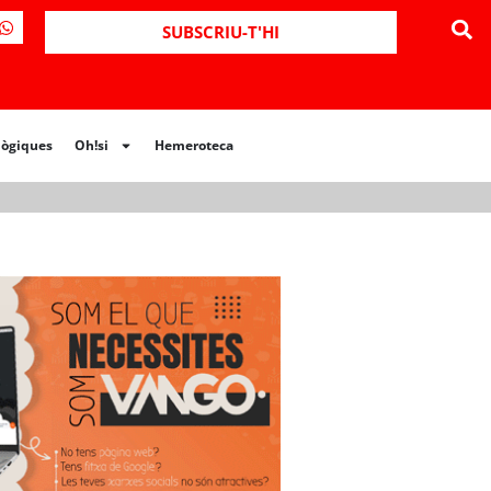
ues
Oh!si
Hemeroteca
SUBSCRIU-T'HI
lògiques
Oh!si
Hemeroteca