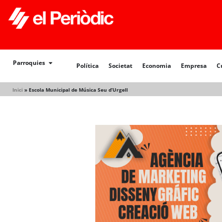
Política
Societat
Economia
Empresa
Cultur
Parroquies
Política
Societat
Economia
Empresa
C
Inici
»
Escola Municipal de Música Seu d’Urgell