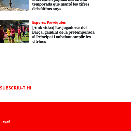
temporada que manté les xifres
dels últims anys
Esports
,
Parròquies
[Amb vídeo] Les jugadores del
Barça, gaudint de la pretemporada
al Principat i anhelant omplir les
vitrines
SUBSCRIU-T'HI
 legal