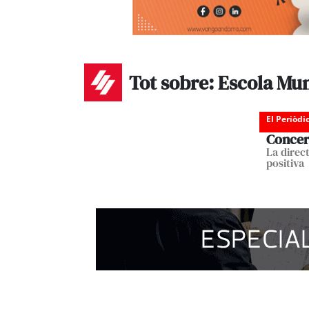
Tot sobre: Escola Mun
El Periòdi
Concert
La direc
positiva