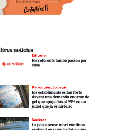
ltres noticies
Editorial
Els referents també passen per
casa
Parròquies
,
Societat
Els establiments es fan forts
davant una demanda enorme de
gel que apuja fins al 95% en un
juliol que ja és històric
Societat
La pesca sense mort continua
creixent en popularitat en una