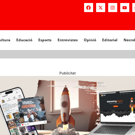
a
Educació
Esports
Entrevistes
Opinió
Editorial
Necrològiq
ultura
Educació
Esports
Entrevistes
Opinió
Editorial
Necro
Publicitat