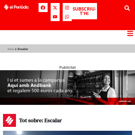
SUBSCRIU-
T'HI
Inici
»
Escalar
Publicitat
Tot sobre: Escalar