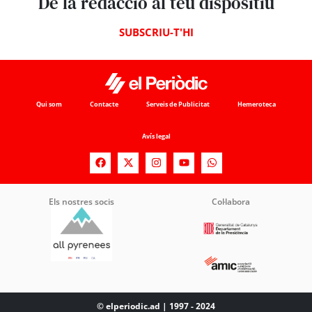
De la redacció al teu dispositiu
SUBSCRIU-T'HI
Qui som
Contacte
Serveis de Publicitat
Hemeroteca
Avís legal
Els nostres socis
Col·labora
© elperiodic.ad | 1997 - 2024