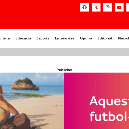
a
Educació
Esports
Entrevistes
Opinió
Editorial
Necrològiq
ultura
Educació
Esports
Entrevistes
Opinió
Editorial
Necro
Publicitat