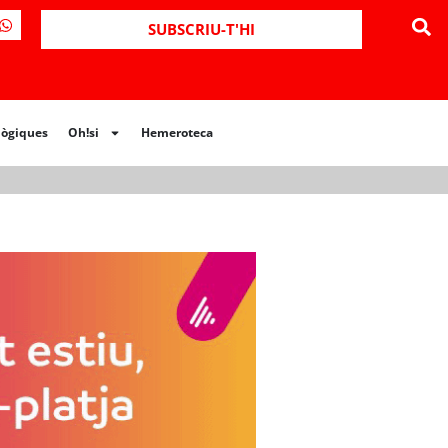
ues
Oh!si
Hemeroteca
SUBSCRIU-T'HI
lògiques
Oh!si
Hemeroteca