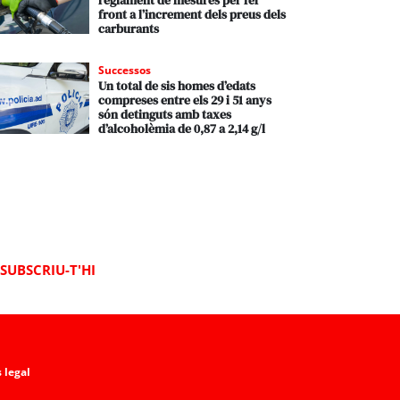
reglament de mesures per fer
front a l’increment dels preus dels
carburants
Successos
Un total de sis homes d’edats
compreses entre els 29 i 51 anys
són detinguts amb taxes
d’alcoholèmia de 0,87 a 2,14 g/l
SUBSCRIU-T'HI
 legal