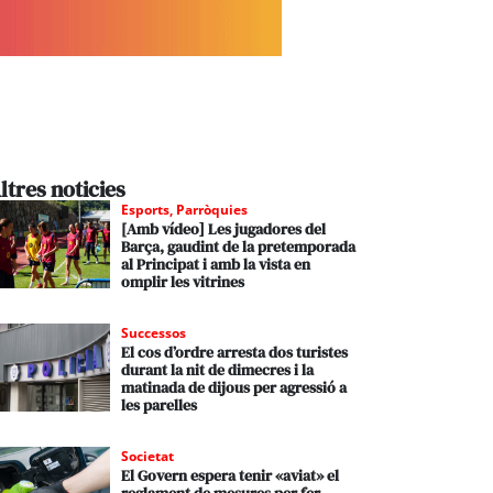
ltres noticies
Esports
,
Parròquies
[Amb vídeo] Les jugadores del
Barça, gaudint de la pretemporada
al Principat i amb la vista en
omplir les vitrines
Successos
El cos d’ordre arresta dos turistes
durant la nit de dimecres i la
matinada de dijous per agressió a
les parelles
Societat
El Govern espera tenir «aviat» el