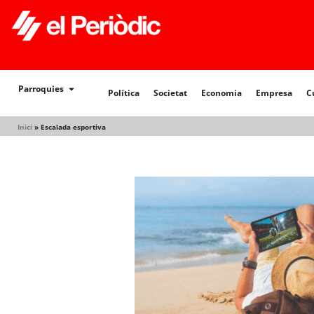
Política
Societat
Economia
Empresa
Cultur
Parroquies
Política
Societat
Economia
Empresa
C
Inici
»
Escalada esportiva