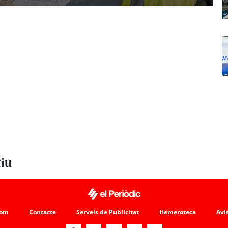
tiu
som
Contacte
Serveis de Publicitat
Hemeroteca
Avís