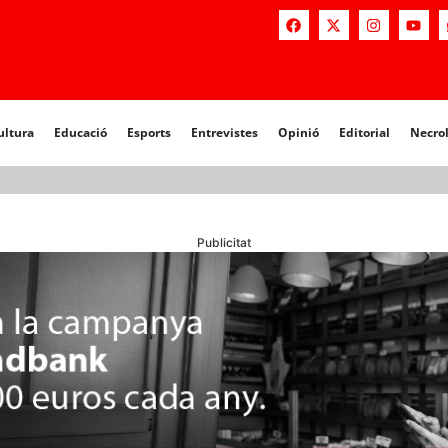
a
Educació
Esports
Entrevistes
Opinió
Editorial
Necrològiq
ultura
Educació
Esports
Entrevistes
Opinió
Editorial
Necro
Publicitat