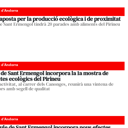
c d'Andorra
aposta per la producció ecològica i de proximitat
de Sant Ermengol tindrà 20 parades amb aliments del Pirineu
c d'Andorra
 de Sant Ermengol incorpora la 1a mostra de
es ecològics del Pirineu
activitat, al carrer dels Canonges, reunirà una vintena de
rs amb segell de qualitat
c d'Andorra
aule de Sant Ermengol incorpora nous efectes