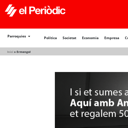
Política
Societat
Economia
Empresa
Cultur
Parroquies
Política
Societat
Economia
Empresa
C
Inici
»
Ermengol