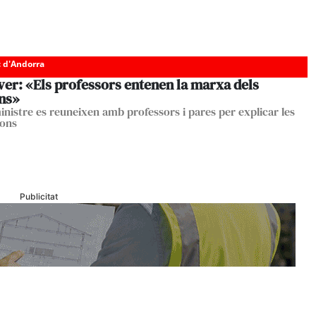
c d'Andorra
ver: «Els professors entenen la marxa dels
ans»
ministre es reuneixen amb professors i pares per explicar les
ions
Publicitat