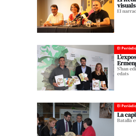
visuals
El narra
El Periòdi
L’expos
Ermeng
S'han edi
edats
El Periòdi
La capi
Batalla 