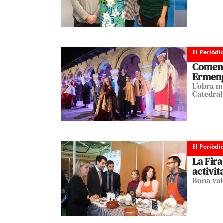
El Periòdi
Comenc
Ermen
L’obra m
Catedral 
El Periòdi
La Fira
activit
Bona val