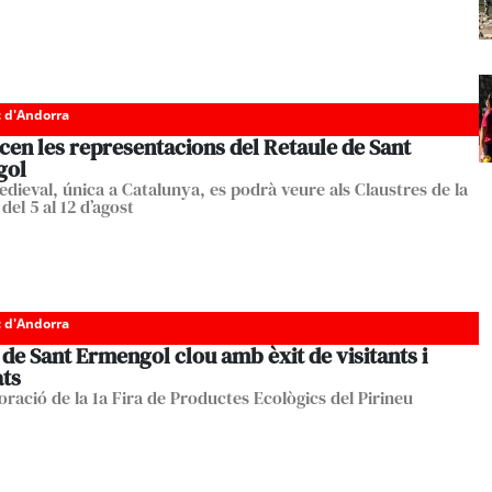
c d'Andorra
en les representacions del Retaule de Sant
gol
edieval, única a Catalunya, es podrà veure als Claustres de la
del 5 al 12 d’agost
c d'Andorra
 de Sant Ermengol clou amb èxit de visitants i
ats
oració de la 1a Fira de Productes Ecològics del Pirineu