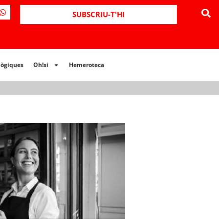
ues
Oh!si
Hemeroteca
SUBSCRIU-T'HI
lògiques
Oh!si
Hemeroteca