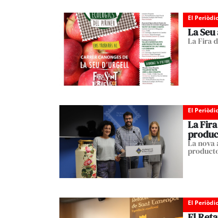
El Periòdi
La Seu 
La Fira 
El Periòdi
La Fira
product
La nova 
producto
El Periòdi
El Ret