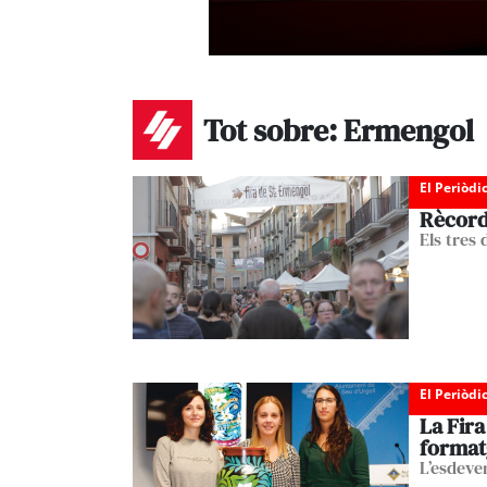
Tot sobre: Ermengol
El Periòdi
Rècord 
Els tres
El Periòdi
La Fira
format
L’esdeve