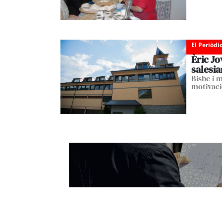
El Periòdi
Èric Jo
salesi
Bisbe i 
motivac