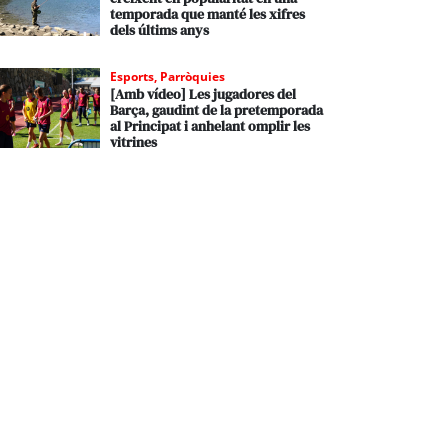
temporada que manté les xifres
dels últims anys
Esports
,
Parròquies
[Amb vídeo] Les jugadores del
Barça, gaudint de la pretemporada
al Principat i anhelant omplir les
vitrines