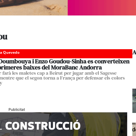
ou
A
da Quevedo
Doumbouya i Enzo Goudou-Sinha es converteixen
 primeres baixes del MoraBanc Andorra
r farà les maletes cap a Beirut per jugar amb el Sagesse
 mentre que el segon torna a França per defensar els colors
cy
Publicitat