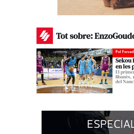
Tot sobre: EnzoGoud
Pol Forca
Sekou 
en les
El prime
libanès,
del Nan