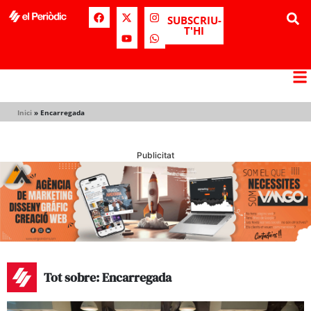
SUBSCRIU-
T'HI
Inici
»
Encarregada
Publicitat
Tot sobre: Encarregada