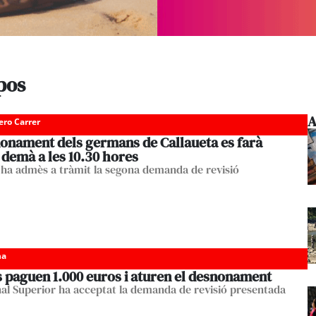
pos
A
ero Carrer
nonament dels germans de Callaueta es farà
 demà a les 10.30 hores
 ha admès a tràmit la segona demanda de revisió
ha
s paguen 1.000 euros i aturen el desnonament
nal Superior ha acceptat la demanda de revisió presentada