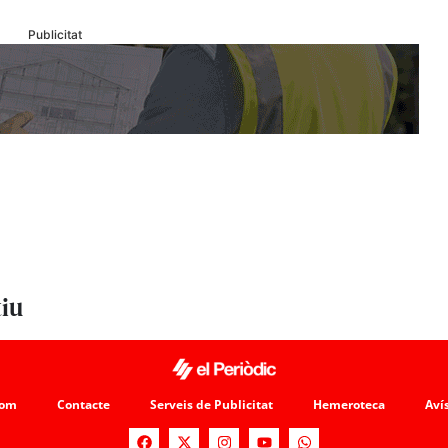
Publicitat
tiu
som
Contacte
Serveis de Publicitat
Hemeroteca
Avís