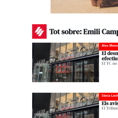
Tot sobre: Emili Cam
Alex Mont
El des
efectiu
El TC no
Sònia Lec
Els avi
El Tribu