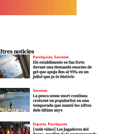
ltres noticies
Parròquies
,
Societat
Els establiments es fan forts
davant una demanda enorme de
gel que apuja fins al 95% en un
juliol que ja és històric
Societat
La pesca sense mort continua
creixent en popularitat en una
temporada que manté les xifres
dels últims anys
Esports
,
Parròquies
[Amb vídeo] Les jugadores del