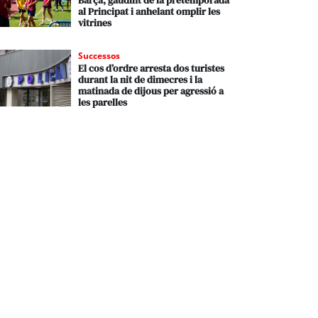
Barça, gaudint de la pretemporada
al Principat i anhelant omplir les
vitrines
Successos
El cos d’ordre arresta dos turistes
durant la nit de dimecres i la
matinada de dijous per agressió a
les parelles