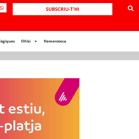
ues
Oh!si
Hemeroteca
SUBSCRIU-T'HI
lògiques
Oh!si
Hemeroteca