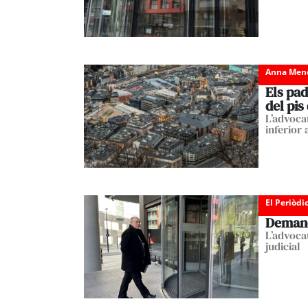
Anna Men
Els pa
del pis
L’advoca
inferior 
El Periòdi
Demanda
L’advoca
judicial