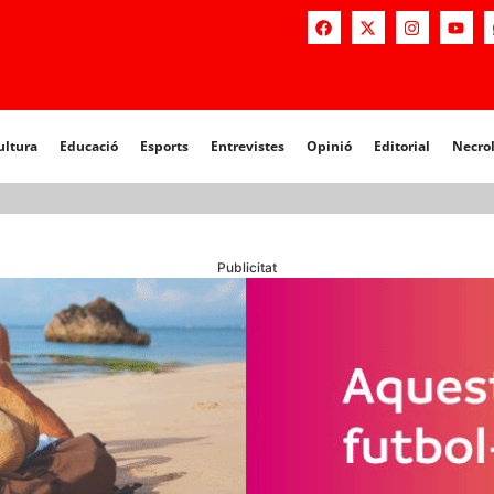
a
Educació
Esports
Entrevistes
Opinió
Editorial
Necrològiq
ultura
Educació
Esports
Entrevistes
Opinió
Editorial
Necro
Publicitat