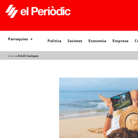
Política
Societat
Economia
Empresa
Cultur
Parroquies
Política
Societat
Economia
Empresa
C
Inici
»
Emili Campos