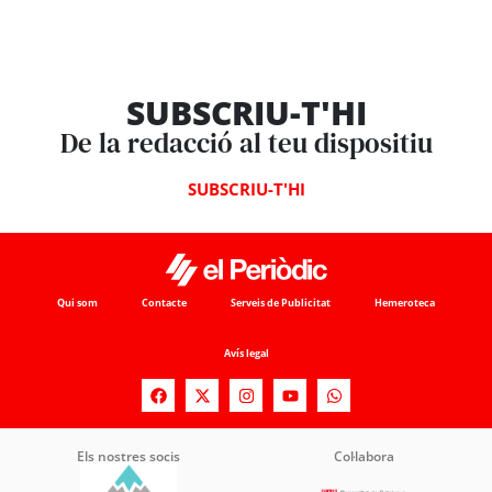
SUBSCRIU-T'HI
De la redacció al teu dispositiu
SUBSCRIU-T'HI
Qui som
Contacte
Serveis de Publicitat
Hemeroteca
Avís legal
Els nostres socis
Col·labora