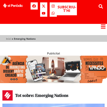
SUBSCRIU-
T'HI
Inici
»
Emerging Nations
Publicitat
Tot sobre: Emerging Nations