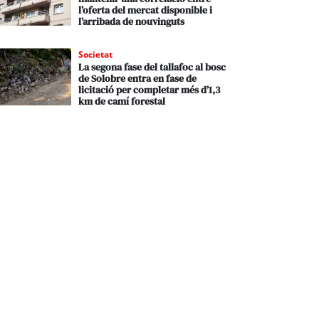
l’oferta del mercat disponible i
l’arribada de nouvinguts
Societat
La segona fase del tallafoc al bosc
de Solobre entra en fase de
licitació per completar més d’1,3
km de camí forestal