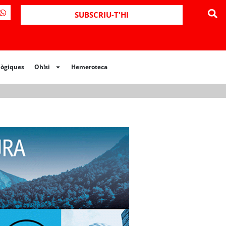
ues
Oh!si
Hemeroteca
SUBSCRIU-T'HI
lògiques
Oh!si
Hemeroteca