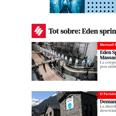
Tot sobre: Eden spri
Meritxell 
Eden Sp
Massa
La corpo
pou amb 
El Periòdi
Demand
La distri
desestim