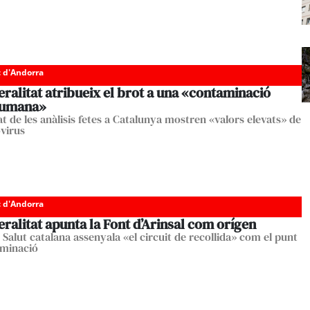
c d'Andorra
ralitat atribueix el brot a una «contaminació
humana»
at de les anàlisis fetes a Catalunya mostren «valors elevats» de
virus
c d'Andorra
ralitat apunta la Font d’Arinsal com orígen
 Salut catalana assenyala «el circuit de recollida» com el punt
aminació