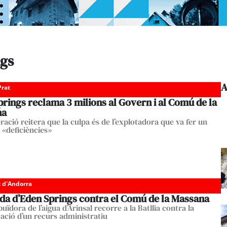
ngs
A
Prat
rings reclama 3 milions al Govern i al Comú de la
na
ració reitera que la culpa és de l’explotadora que va fer un
«deficiències»
c d'Andorra
a d’Eden Springs contra el Comú de la Massana
buïdora de l’aigua d’Arinsal recorre a la Batllia contra la
ació d’un recurs administratiu