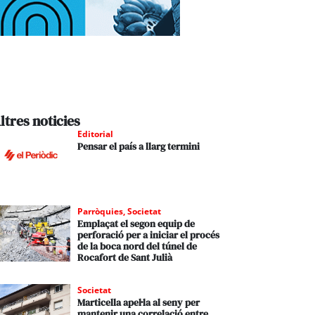
ltres noticies
Editorial
Pensar el país a llarg termini
Parròquies
,
Societat
Emplaçat el segon equip de
perforació per a iniciar el procés
de la boca nord del túnel de
Rocafort de Sant Julià
Societat
Marticella apel·la al seny per
mantenir una correlació entre