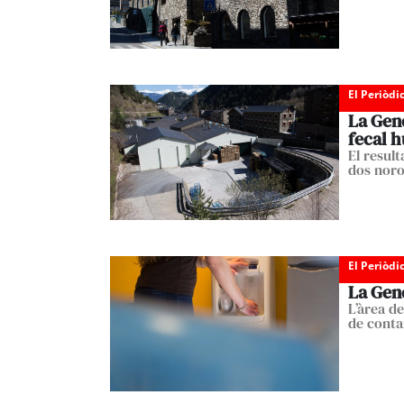
El Periòdi
La Gene
fecal 
El result
dos noro
El Periòdi
La Gene
L’àrea de
de cont