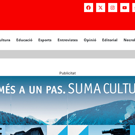
a
Educació
Esports
Entrevistes
Opinió
Editorial
Necrològiq
ultura
Educació
Esports
Entrevistes
Opinió
Editorial
Necro
Publicitat