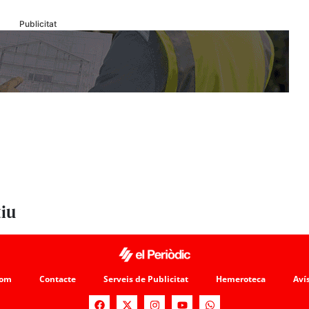
Publicitat
tiu
som
Contacte
Serveis de Publicitat
Hemeroteca
Avís