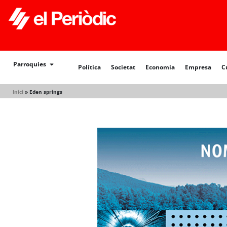
Política
Societat
Economia
Empresa
Cultur
Parroquies
Política
Societat
Economia
Empresa
C
Inici
»
Eden springs