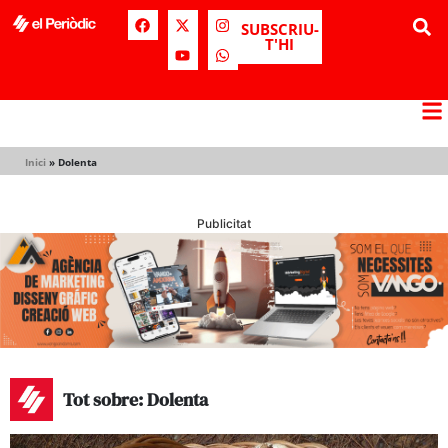
SUBSCRIU-
T'HI
Inici
»
Dolenta
Publicitat
Tot sobre: Dolenta