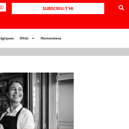
ues
Oh!si
Hemeroteca
SUBSCRIU-T'HI
lògiques
Oh!si
Hemeroteca