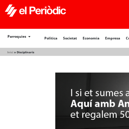
Política
Societat
Economia
Empresa
Cultur
Parroquies
Política
Societat
Economia
Empresa
C
Inici
»
Disciplinaris