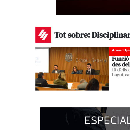
Tot sobre: Disciplinar
Arnau Oje
Funció 
des de
10 d'ells
hagut c