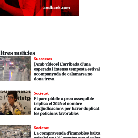
ltres noticies
Successos
[Amb vídeos] L’arribada d’una
esperada i intensa tempesta estival
acompanyada de calamarsa no
dona treva
Societat
El parc públic a preu assequible
triplica el 2026 el nombre
d’adjudicacions per haver duplicat
les peticions favorables
Societat
La compravenda d’immobles baixa