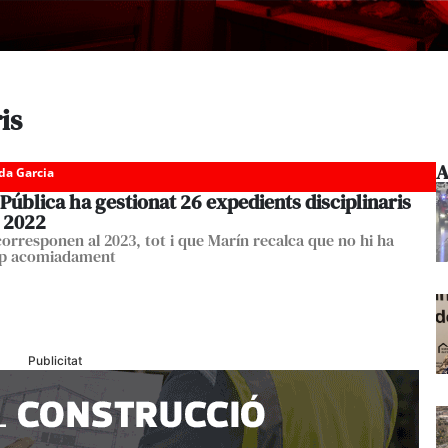
is
A
da Garcia
Pública ha gestionat 26 expedients disciplinaris
l 2022
 corresponen al 2023, tot i que Marín recalca que no hi ha
ap acomiadament
Publicitat