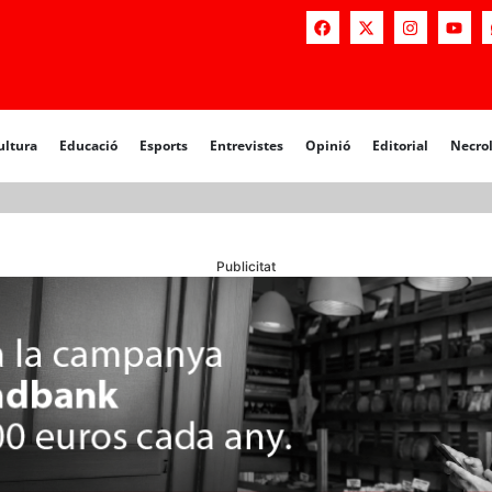
a
Educació
Esports
Entrevistes
Opinió
Editorial
Necrològiq
ultura
Educació
Esports
Entrevistes
Opinió
Editorial
Necro
Publicitat