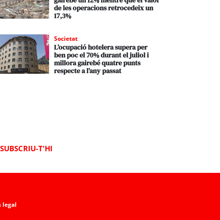
gairebé un 12% mentre que el valor
de les operacions retrocedeix un
17,3%
Societat
L’ocupació hotelera supera per
ben poc el 70% durant el juliol i
millora gairebé quatre punts
respecte a l’any passat
SUBSCRIU-T'HI
 legal