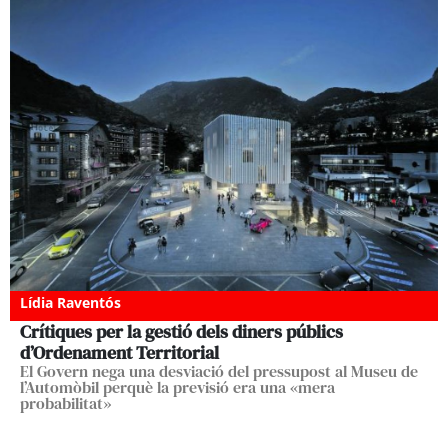
Lídia Raventós
Crítiques per la gestió dels diners públics
d’Ordenament Territorial
El Govern nega una desviació del pressupost al Museu de
l’Automòbil perquè la previsió era una «mera
probabilitat»