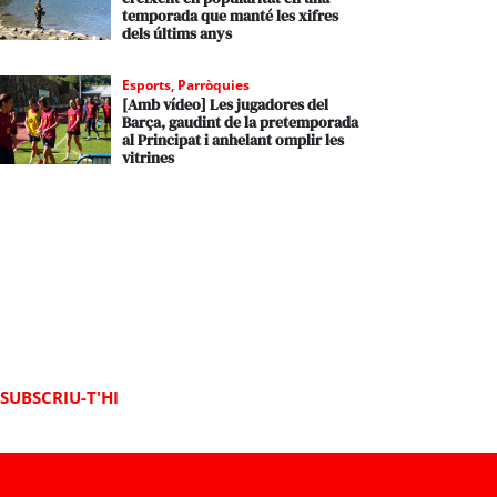
temporada que manté les xifres
dels últims anys
Esports
,
Parròquies
[Amb vídeo] Les jugadores del
Barça, gaudint de la pretemporada
al Principat i anhelant omplir les
vitrines
SUBSCRIU-T'HI