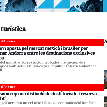
 turística
A
c d'Andorra
rn aposta pel mercat mexicà i brasiler per
nar Andorra entre les destinacions exclusives
pa
 del ministre Torres inclou trobades institucionals i
iques amb actors turístics per impulsar l’oferta andorrana
ll
c d'Andorra
ana rep una distinció de destí turístic i reserva
ht’
gell acredita un cel fosc i lliure de contaminació lumínica