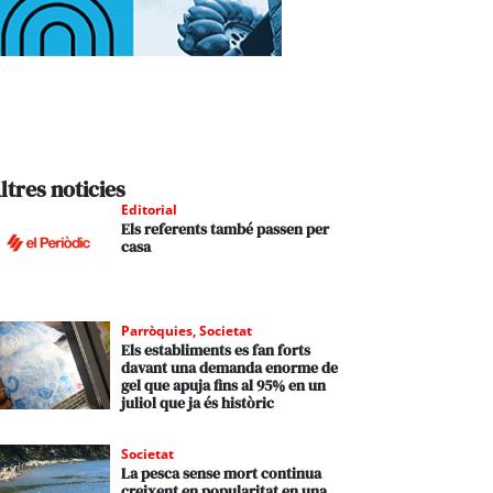
ltres noticies
Editorial
Els referents també passen per
casa
Parròquies
,
Societat
Els establiments es fan forts
davant una demanda enorme de
gel que apuja fins al 95% en un
juliol que ja és històric
Societat
La pesca sense mort continua
creixent en popularitat en una