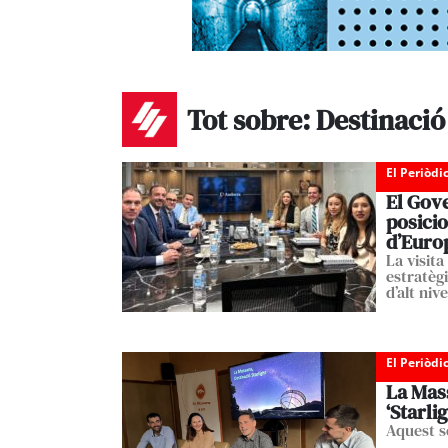
Tot sobre: Destinació
El Periòdi
El Gove
posicio
d’Euro
La visita
estratèg
d’alt nive
El Periòdi
La Mass
‘Starlig
Aquest se