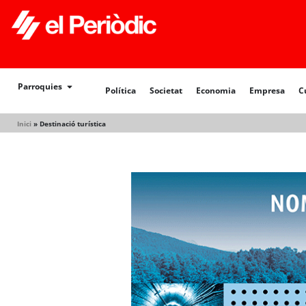
Política
Societat
Economia
Empresa
Cultur
Parroquies
Política
Societat
Economia
Empresa
C
Inici
»
Destinació turística