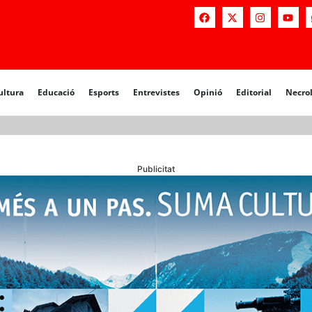
a
Educació
Esports
Entrevistes
Opinió
Editorial
Necrològiq
ultura
Educació
Esports
Entrevistes
Opinió
Editorial
Necro
Publicitat