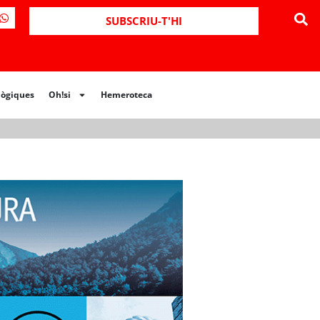
ues
Oh!si
Hemeroteca
SUBSCRIU-T'HI
lògiques
Oh!si
Hemeroteca