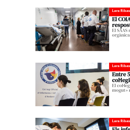
Lara Ribas
El COI
respost
El SAAS r
orgànica
Lara Ribas
Entre 5
col·leg
El col·l
mogut» m
Lara Ribas
Els in