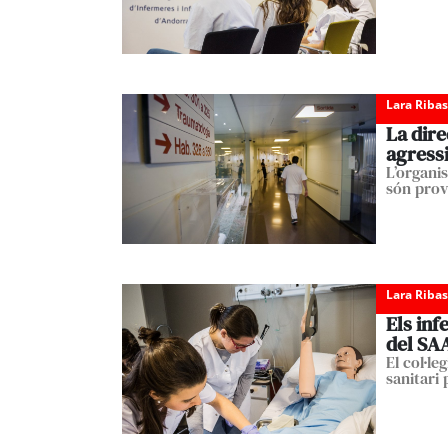
Lara Ribas
La dire
agress
L’organi
són prov
Lara Ribas
Els inf
del SAA
El col·le
sanitari 