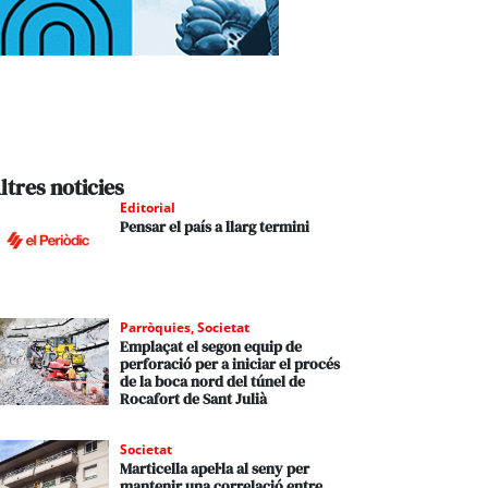
ltres noticies
Editorial
Pensar el país a llarg termini
Parròquies
,
Societat
Emplaçat el segon equip de
perforació per a iniciar el procés
de la boca nord del túnel de
Rocafort de Sant Julià
Societat
Marticella apel·la al seny per
mantenir una correlació entre