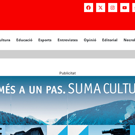
a
Educació
Esports
Entrevistes
Opinió
Editorial
Necrològiq
ultura
Educació
Esports
Entrevistes
Opinió
Editorial
Necro
Publicitat