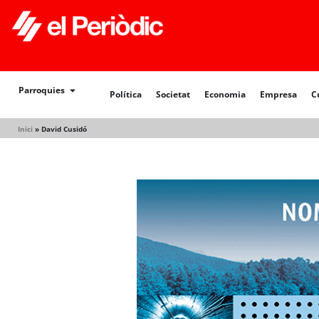
Política
Societat
Economia
Empresa
Cultur
Parroquies
Política
Societat
Economia
Empresa
C
Inici
»
David Cusidó