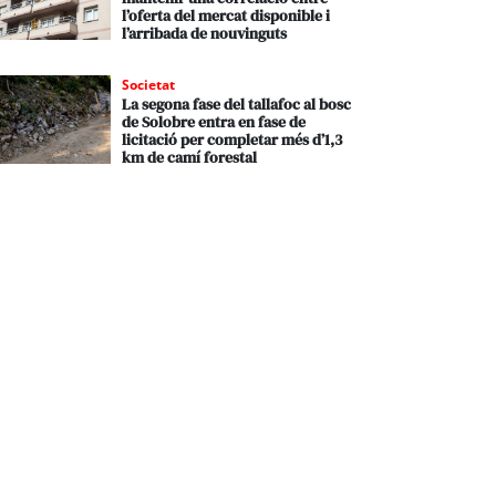
l’oferta del mercat disponible i
l’arribada de nouvinguts
Societat
La segona fase del tallafoc al bosc
de Solobre entra en fase de
licitació per completar més d’1,3
km de camí forestal