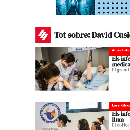
Tot sobre: David Cus
Adrià Est
Els in
medic
El gremi 
Lara Ribas
Els inf
llum
El col·le