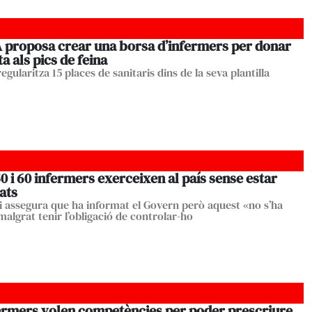
A proposa crear una borsa d’infermers per donar
a als pics de feina
egularitza 15 places de sanitaris dins de la seva plantilla
0 i 60 infermers exerceixen al país sense estar
iats
egi assegura que ha informat el Govern però aquest «no s’ha
algrat tenir l’obligació de controlar-ho
fermers volen competències per poder prescriure