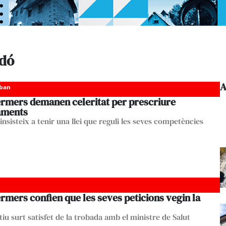
idó
A
eban
fermers demanen celeritat per prescriure
aments
insisteix a tenir una llei que reguli les seves competències
ermers confien que les seves peticions vegin la
ctiu surt satisfet de la trobada amb el ministre de Salut