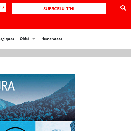
ues
Oh!si
Hemeroteca
SUBSCRIU-T'HI
lògiques
Oh!si
Hemeroteca