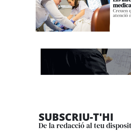
medic
Creuen q
atenció 
SUBSCRIU-T'HI
De la redacció al teu disposi