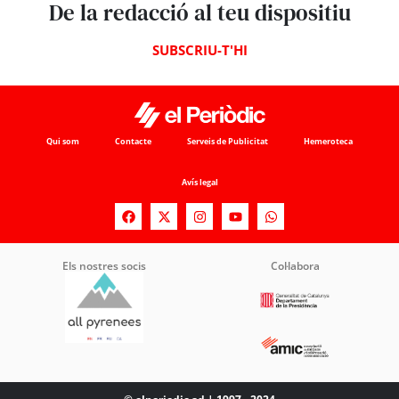
De la redacció al teu dispositiu
SUBSCRIU-T'HI
Qui som
Contacte
Serveis de Publicitat
Hemeroteca
Avís legal
Els nostres socis
Col·labora