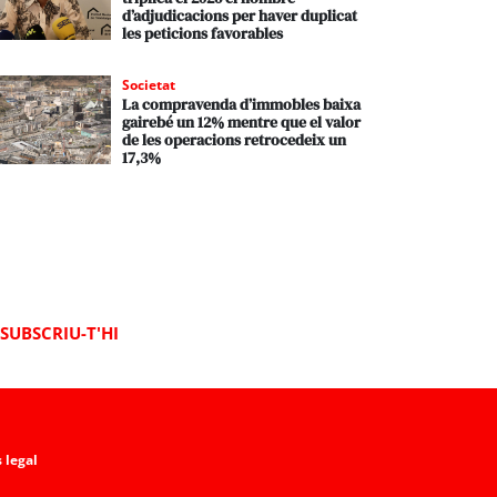
d’adjudicacions per haver duplicat
les peticions favorables
Societat
La compravenda d’immobles baixa
gairebé un 12% mentre que el valor
de les operacions retrocedeix un
17,3%
SUBSCRIU-T'HI
 legal