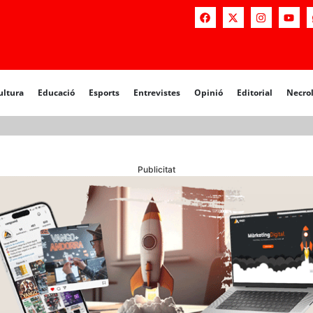
a
Educació
Esports
Entrevistes
Opinió
Editorial
Necrològiq
ultura
Educació
Esports
Entrevistes
Opinió
Editorial
Necro
Publicitat