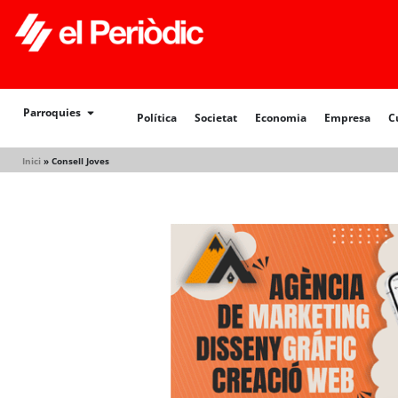
Política
Societat
Economia
Empresa
Cultur
Parroquies
Política
Societat
Economia
Empresa
C
Inici
»
Consell Joves