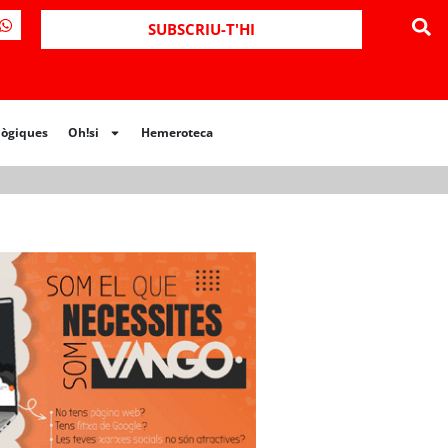
ues
Oh!si
Hemeroteca
SUBSCRIU-T'HI
lògiques
Oh!si
Hemeroteca