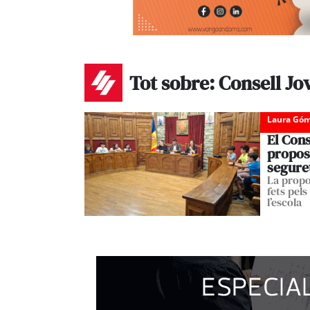
Tot sobre: Consell Jo
Laura Góm
El Cons
propost
segure
La propo
fets pels
l’escola