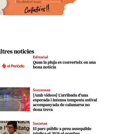
ltres noticies
Editorial
Quan la pluja es converteix en una
bona notícia
Successos
[Amb vídeos] L’arribada d’una
esperada i intensa tempesta estival
acompanyada de calamarsa no
dona treva
Societat
El parc públic a preu assequible
triplica el 2026 el nombre