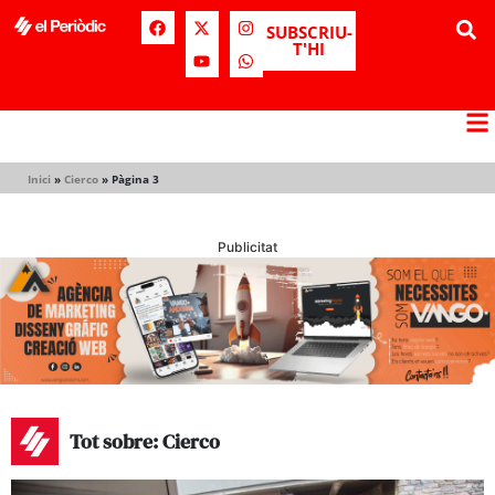
SUBSCRIU-
T'HI
Inici
»
Cierco
»
Pàgina 3
Publicitat
Tot sobre: Cierco