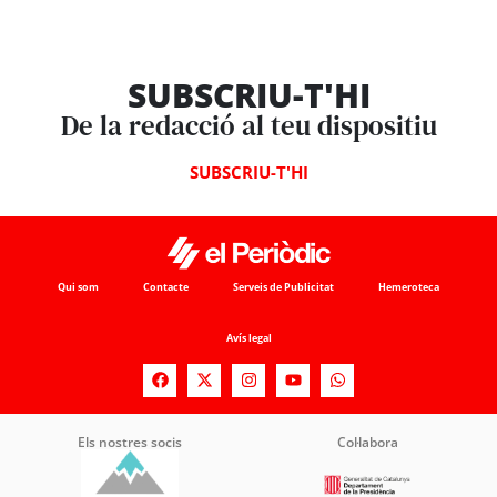
SUBSCRIU-T'HI
De la redacció al teu dispositiu
SUBSCRIU-T'HI
Qui som
Contacte
Serveis de Publicitat
Hemeroteca
Avís legal
Els nostres socis
Col·labora