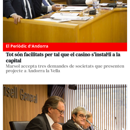
El Periòdic d'Andorra
Tot són facilitats per tal que el casino s’instal·li a la
capital
Marsol accepta tres demandes de societats que presenten
projecte a Andorra la Vella