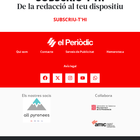
De la redacció al teu dispositiu
SUBSCRIU-T'HI
Qui som
Contacte
Serveis de Publicitat
Hemeroteca
Avís legal
Els nostres socis
Col·labora