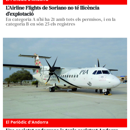
L’Airline Flights de Soriano no té llicència
d’explotació
En categoria A n’hi ha 21 amb tots els permisos, i en la
categoria B en són 25 els registres
El Periòdic d'Andorra