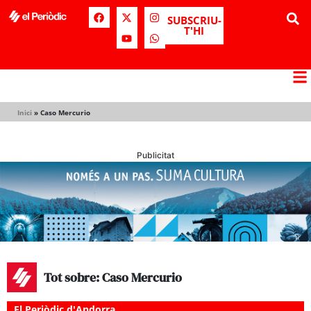
SUBSCRIU-
T'HI
Inici
»
Caso Mercurio
Publicitat
Tot sobre: Caso Mercurio
El Periòdic d'Andorra