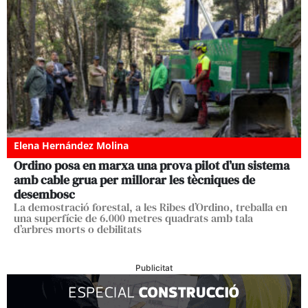
Elena Hernández Molina
Ordino posa en marxa una prova pilot d’un sistema
amb cable grua per millorar les tècniques de
desembosc
La demostració forestal, a les Ribes d’Ordino, treballa en
una superfície de 6.000 metres quadrats amb tala
d’arbres morts o debilitats
Publicitat