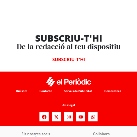
SUBSCRIU-T'HI
De la redacció al teu dispositiu
SUBSCRIU-T'HI
Qui som
Contacte
Serveis de Publicitat
Hemeroteca
Avís legal
Els nostres socis
Col·labora