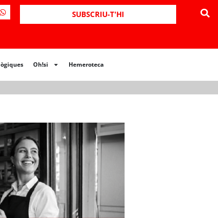
ues
Oh!si
Hemeroteca
SUBSCRIU-T'HI
lògiques
Oh!si
Hemeroteca