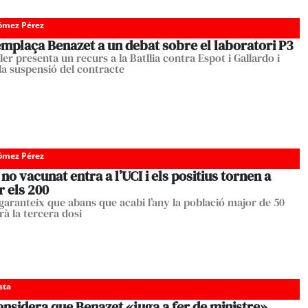
Gómez Pérez
emplaça Benazet a un debat sobre el laboratori P3
ler presenta un recurs a la Batllia contra Espot i Gallardo i
a suspensió del contracte
Gómez Pérez
no vacunat entra a l’UCI i els positius tornen a
 els 200
garanteix que abans que acabi l’any la població major de 50
rà la tercera dosi
sta
onsidera que Benazet «juga a fer de ministre»