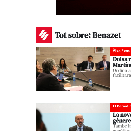
Tot sobre: Benazet
Àlex Pont
Dolsa r
Martín
Ordino ap
facilitar
El Periòdi
La nova
gènere
També la 
genètics