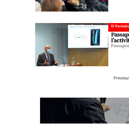
El Periòdi
Passapo
l’activi
Passaport
Previou