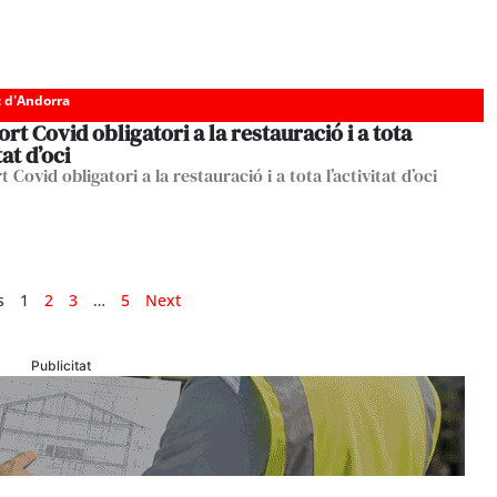
c d'Andorra
rt Covid obligatori a la restauració i a tota
tat d’oci
 Covid obligatori a la restauració i a tota l’activitat d’oci
s
1
2
3
…
5
Next
Publicitat