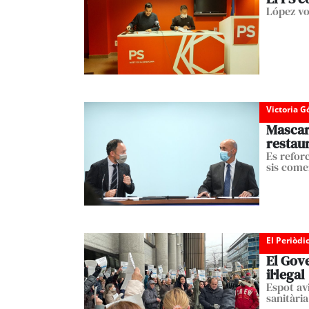
López vol
Victoria 
Mascare
restau
Es refor
sis come
El Periòdi
El Gove
il·legal
Espot avi
sanitària