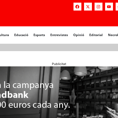
a
Educació
Esports
Entrevistes
Opinió
Editorial
Necrològiq
ultura
Educació
Esports
Entrevistes
Opinió
Editorial
Necro
Publicitat