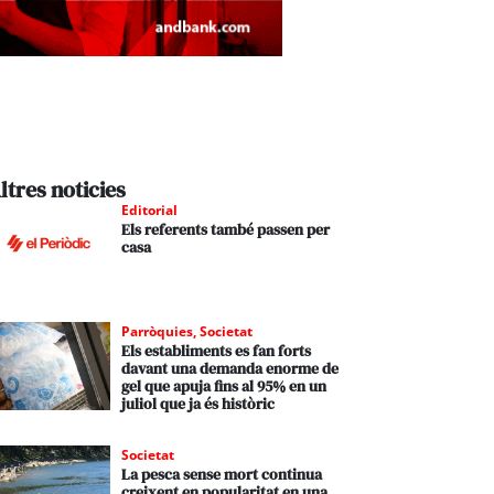
ltres noticies
Editorial
Els referents també passen per
casa
Parròquies
,
Societat
Els establiments es fan forts
davant una demanda enorme de
gel que apuja fins al 95% en un
juliol que ja és històric
Societat
La pesca sense mort continua
creixent en popularitat en una