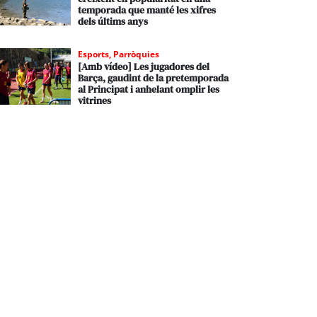
temporada que manté les xifres
dels últims anys
Esports
,
Parròquies
[Amb vídeo] Les jugadores del
Barça, gaudint de la pretemporada
al Principat i anhelant omplir les
vitrines