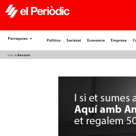
Política
Societat
Economia
Empresa
Cultur
Parroquies
Política
Societat
Economia
Empresa
C
Inici
»
Benazet