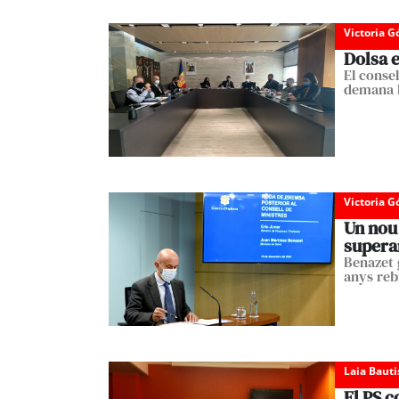
Victoria 
Dolsa 
El consel
demana l
Victoria 
Un nou 
superar
Benazet 
anys reb
Laia Bauti
El PS c