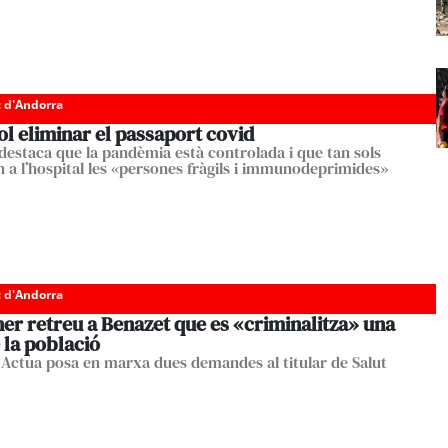
c d'Andorra
ol eliminar el passaport covid
destaca que la pandèmia està controlada i que tan sols
n a l’hospital les «persones fràgils i immunodeprimides»
c d'Andorra
er retreu a Benazet que es «criminalitza» una
 la població
Actua posa en marxa dues demandes al titular de Salut