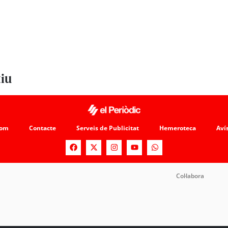
tiu
som
Contacte
Serveis de Publicitat
Hemeroteca
Avís
Col·labora