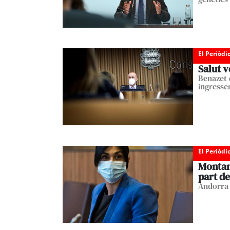
El Periòdi
Salut v
Benazet 
ingresse
El Periòdi
Montan
part de
Andorra 