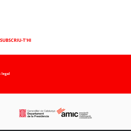
SUBSCRIU-T'HI
 legal