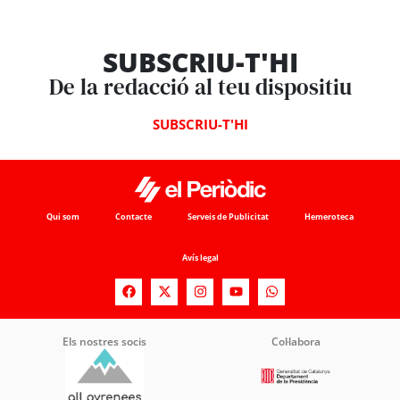
SUBSCRIU-T'HI
De la redacció al teu dispositiu
SUBSCRIU-T'HI
Qui som
Contacte
Serveis de Publicitat
Hemeroteca
Avís legal
Els nostres socis
Col·labora