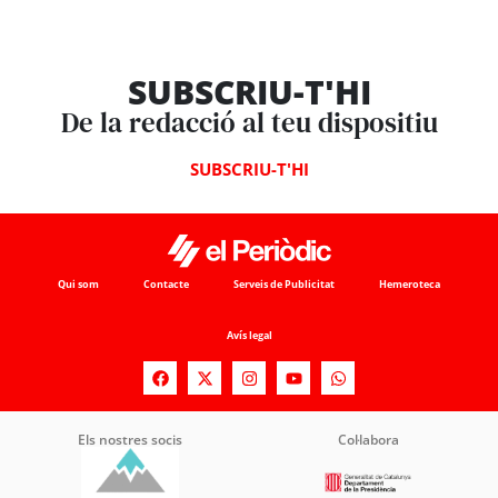
SUBSCRIU-T'HI
De la redacció al teu dispositiu
SUBSCRIU-T'HI
Qui som
Contacte
Serveis de Publicitat
Hemeroteca
Avís legal
Els nostres socis
Col·labora