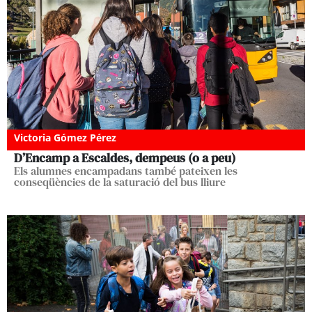
Victoria Gómez Pérez
D’Encamp a Escaldes, dempeus (o a peu)
Els alumnes encampadans també pateixen les
conseqüències de la saturació del bus lliure