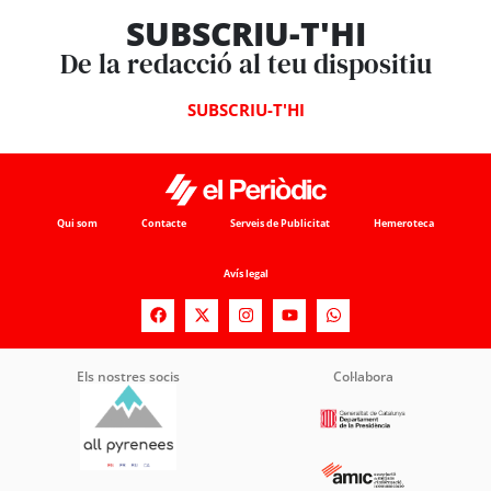
SUBSCRIU-T'HI
De la redacció al teu dispositiu
SUBSCRIU-T'HI
Qui som
Contacte
Serveis de Publicitat
Hemeroteca
Avís legal
Els nostres socis
Col·labora