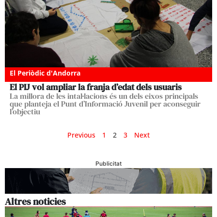
El Periòdic d'Andorra
El PIJ vol ampliar la franja d’edat dels usuaris
La millora de les intal·lacions és un dels eixos principals
que planteja el Punt d’Informació Juvenil per aconseguir
l’objectiu
Previous
1
2
3
Next
Publicitat
Altres noticies