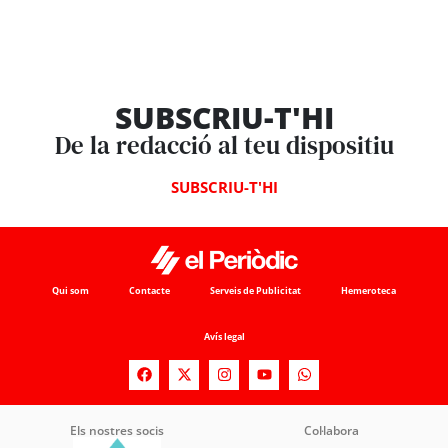
SUBSCRIU-T'HI
De la redacció al teu dispositiu
SUBSCRIU-T'HI
Qui som
Contacte
Serveis de Publicitat
Hemeroteca
Avís legal
Els nostres socis
Col·labora