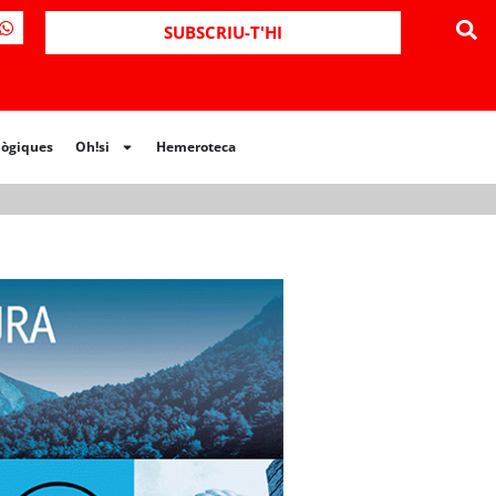
ues
Oh!si
Hemeroteca
SUBSCRIU-T'HI
lògiques
Oh!si
Hemeroteca