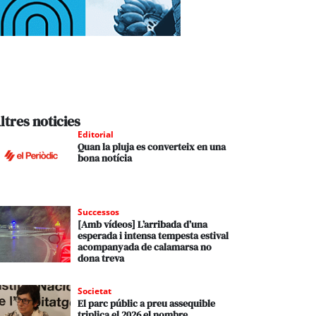
ltres noticies
Editorial
Quan la pluja es converteix en una
bona notícia
Successos
[Amb vídeos] L’arribada d’una
esperada i intensa tempesta estival
acompanyada de calamarsa no
dona treva
Societat
El parc públic a preu assequible
triplica el 2026 el nombre