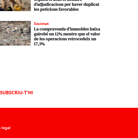
d’adjudicacions per haver duplicat
les peticions favorables
Societat
La compravenda d’immobles baixa
gairebé un 12% mentre que el valor
de les operacions retrocedeix un
17,3%
SUBSCRIU-T'HI
 legal