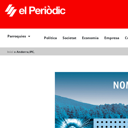
Política
Societat
Economia
Empresa
Cultur
Parroquies
Política
Societat
Economia
Empresa
C
Inici
»
Andorra,IPC,