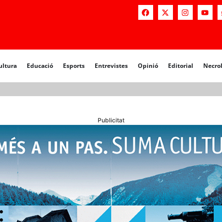
a
Educació
Esports
Entrevistes
Opinió
Editorial
Necrològiq
ultura
Educació
Esports
Entrevistes
Opinió
Editorial
Necro
Publicitat