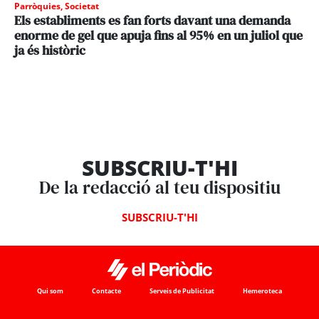
Parròquies
,
Societat
Els establiments es fan forts davant una demanda
enorme de gel que apuja fins al 95% en un juliol que
ja és històric
SUBSCRIU-T'HI
De la redacció al teu dispositiu
SUBSCRIU-T'HI
Qui som
Contacte
Serveis de Publicitat
Hemeroteca