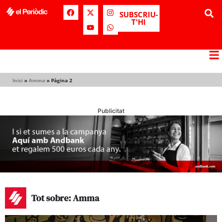
SUBSCRIU-
T'HI
Inici
»
Amma
»
Pàgina 2
Publicitat
Tot sobre: Amma