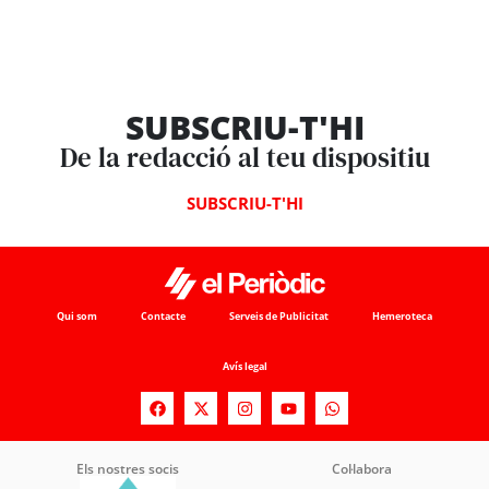
SUBSCRIU-T'HI
De la redacció al teu dispositiu
SUBSCRIU-T'HI
Qui som
Contacte
Serveis de Publicitat
Hemeroteca
Avís legal
Els nostres socis
Col·labora