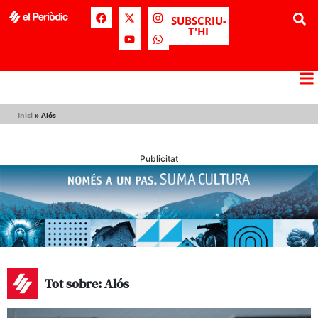
SUBSCRIU-
T'HI
Inici
»
Alós
Publicitat
Tot sobre: Alós