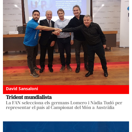
David Sansaloni
Trident mundialista
La FAN selecciona els germans Lomero i Nàdia Tudó per
representar el país al Campionat del Món a Austràlia