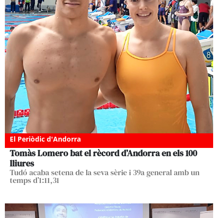
El Periòdic d'Andorra
Tomàs Lomero bat el rècord d’Andorra en els 100
lliures
Tudó acaba setena de la seva sèrie i 39a general amb un
temps d’1:11,31