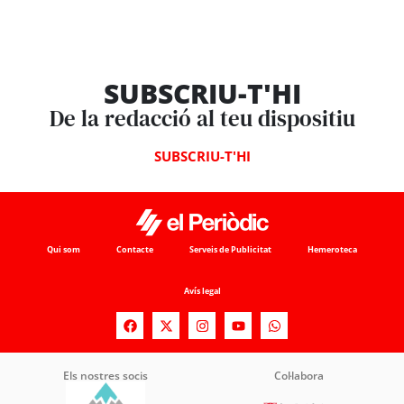
SUBSCRIU-T'HI
De la redacció al teu dispositiu
SUBSCRIU-T'HI
Qui som
Contacte
Serveis de Publicitat
Hemeroteca
Avís legal
Els nostres socis
Col·labora