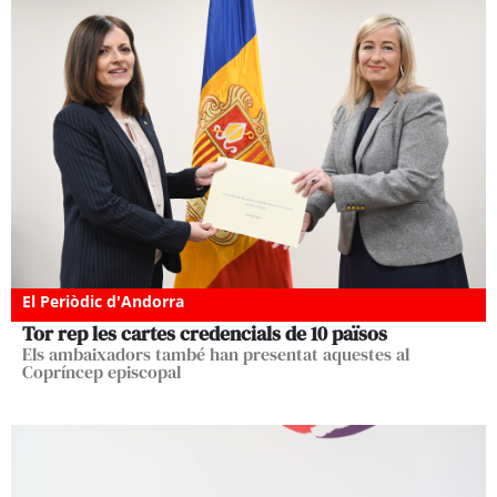
El Periòdic d'Andorra
Tor rep les cartes credencials de 10 països
Els ambaixadors també han presentat aquestes al
Copríncep episcopal