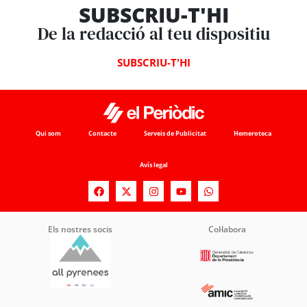
SUBSCRIU-T'HI
De la redacció al teu dispositiu
SUBSCRIU-T'HI
Qui som
Contacte
Serveis de Publicitat
Hemeroteca
Avís legal
Els nostres socis
Col·labora