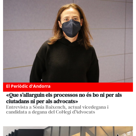
El Periòdic d'Andorra
«Que s’allarguin els processos no és bo ni per als
ciutadans ni per als advocats»
Entrevista a Sònia Baixench, actual vicedegana i
candidata a degana del Col·legi d'Advocats