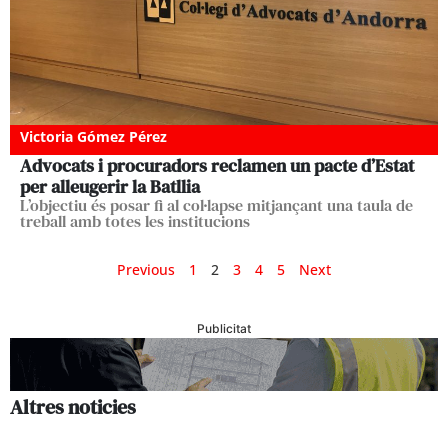
Victoria Gómez Pérez
Advocats i procuradors reclamen un pacte d’Estat
per alleugerir la Batllia
L’objectiu és posar fi al col·lapse mitjançant una taula de
treball amb totes les institucions
Previous
1
2
3
4
5
Next
Publicitat
Altres noticies