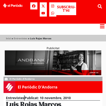
SUBSCRIU-
T'HI
Inici
»
Entrevistes
»
Luis Rojas Marcos
Publicitat
El Periòdic d'Andorra
El Periòdic D'Andorra
Entrevistes
Publicat:
10 novembre, 2010
Luis Rojas Marcos