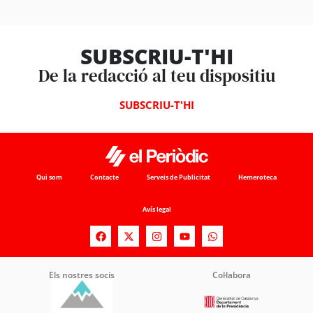
SUBSCRIU-T'HI
De la redacció al teu dispositiu
SUBSCRIU-T'HI
Qui som
Contacte
Serveis de Publicitat
Hemeroteca
Avís legal
Els nostres socis
Col·labora