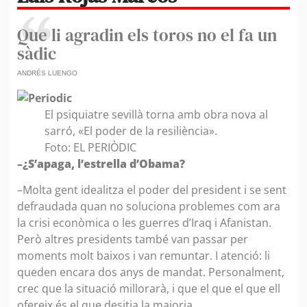
Que li agradin els toros no el fa un
sàdic
ANDRÉS LUENGO
El psiquiatre sevillà torna amb obra nova al
sarró, «El poder de la resiliència».
Foto: EL PERIÒDIC
–¿S’apaga, l’estrella d’Obama?
–Molta gent idealitza el poder del president i se sent
defraudada quan no soluciona problemes com ara
la crisi econòmica o les guerres d’Iraq i Afanistan.
Però altres presidents també van passar per
moments molt baixos i van remuntar. I atenció: li
queden encara dos anys de mandat. Personalment,
crec que la situació millorarà, i que el que el que ell
ofereix és el que desitja la majoria.