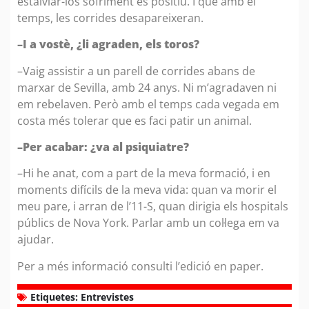
estalviar-los sofriment és positiu. I que amb el
temps, les corrides desapareixeran.
–I a vostè, ¿li agraden, els toros?
–Vaig assistir a un parell de corrides abans de
marxar de Sevilla, amb 24 anys. Ni m’agradaven ni
em rebelaven. Però amb el temps cada vegada em
costa més tolerar que es faci patir un animal.
–Per acabar: ¿va al psiquiatre?
–Hi he anat, com a part de la meva formació, i en
moments difícils de la meva vida: quan va morir el
meu pare, i arran de l’11-S, quan dirigia els hospitals
públics de Nova York. Parlar amb un col·lega em va
ajudar.
Per a més informació consulti l’edició en paper.
Etiquetes:
Entrevistes