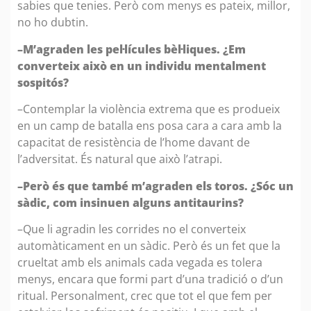
sabies que tenies. Però com menys es pateix, millor,
no ho dubtin.
–M’agraden les pel·lícules bèl·liques. ¿Em
converteix això en un individu mentalment
sospitós?
–Contemplar la violència extrema que es produeix
en un camp de batalla ens posa cara a cara amb la
capacitat de resistència de l’home davant de
l’adversitat. És natural que això l’atrapi.
–Però és que també m’agraden els toros. ¿Sóc un
sàdic, com insinuen alguns antitaurins?
–Que li agradin les corrides no el converteix
automàticament en un sàdic. Però és un fet que la
crueltat amb els animals cada vegada es tolera
menys, encara que formi part d’una tradició o d’un
ritual. Personalment, crec que tot el que fem per