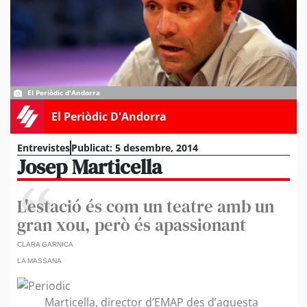
El Periòdic d'Andorra
El Periòdic D'Andorra
Entrevistes
Publicat:
5 desembre, 2014
Josep Marticella
L'estació és com un teatre amb un
gran xou, però és apassionant
CLARA GARNICA
LA MASSANA
Marticella, director d’EMAP des d’aquesta