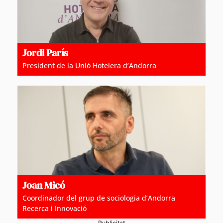
Jordi París
President de la Unió Hotelera d’Andorra
Joan Micó
Coordinador del grup de sociologia d’Andorra
Recerca i Innovació
Publicitat