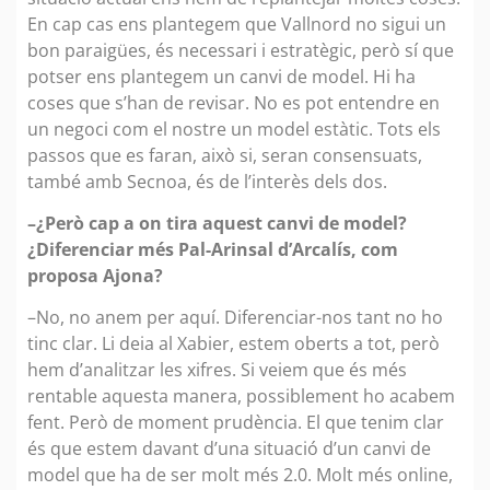
En cap cas ens plantegem que Vallnord no sigui un
bon paraigües, és necessari i estratègic, però sí que
potser ens plantegem un canvi de model. Hi ha
coses que s’han de revisar. No es pot entendre en
un negoci com el nostre un model estàtic. Tots els
passos que es faran, això si, seran consensuats,
també amb Secnoa, és de l’interès dels dos.
–¿Però cap a on tira aquest canvi de model?
¿Diferenciar més Pal-Arinsal d’Arcalís, com
proposa Ajona?
–No, no anem per aquí. Diferenciar-nos tant no ho
tinc clar. Li deia al Xabier, estem oberts a tot, però
hem d’analitzar les xifres. Si veiem que és més
rentable aquesta manera, possiblement ho acabem
fent. Però de moment prudència. El que tenim clar
és que estem davant d’una situació d’un canvi de
model que ha de ser molt més 2.0. Molt més online,