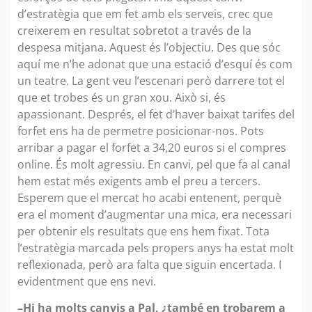
d’estratègia que em fet amb els serveis, crec que
creixerem en resultat sobretot a través de la
despesa mitjana. Aquest és l’objectiu. Des que sóc
aquí me n’he adonat que una estació d’esquí és com
un teatre. La gent veu l’escenari però darrere tot el
que et trobes és un gran xou. Això si, és
apassionant. Després, el fet d’haver baixat tarifes del
forfet ens ha de permetre posicionar-nos. Pots
arribar a pagar el forfet a 34,20 euros si el compres
online. És molt agressiu. En canvi, pel que fa al canal
hem estat més exigents amb el preu a tercers.
Esperem que el mercat ho acabi entenent, perquè
era el moment d’augmentar una mica, era necessari
per obtenir els resultats que ens hem fixat. Tota
l’estratègia marcada pels propers anys ha estat molt
reflexionada, però ara falta que siguin encertada. I
evidentment que ens nevi.
–Hi ha molts canvis a Pal, ¿també en trobarem a