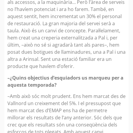
als accessos, a la maquinària… Però l’àrea de serveis
no l’havíem potenciat i ara ho farem. També, en
aquest sentit, hem incrementat un 30% el personal
de restauració. La gran majoria del servei serà a
taula. Això és un canvi de concepte. Paral·lelament,
hem creat una creperia externalitzada a Pal i, per
últim, –això no sé si agradarà tant als pares–, hem
posat dues botigues de llaminadures, una a Pal i una
altra a Arinsal. Sent una estació familiar era un
producte que havíem d’oferir.
–¿Quins objectius d’esquiadors us marqueu per a
aquesta temporada?
–Amb això sóc molt prudent. Ens hem marcat des de
Vallnord un creixement del 5%. I el pressupost que
hem marcat des d’EMAP ens ha de permetre
millorar els resultats de l’any anterior. Sóc dels que
crec que els resultats són una conseqüència dels
esforços de tots plegats. Amb aquest canvi