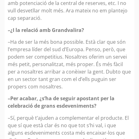
amb potenciació de la central de reserves, etc. I no
vull desvetllar molt més. Ara mateix no em plantejo
cap separació.
–¿I la relació amb Grandvalira?
–Ha de ser la més bona possible. Està clar que són
l’empresa líder del sud d’Europa. Penso, però, que
podem ser competitius. Nosaltres oferim un servei
més petit, personalitzat, més proper. És més fàcil
per a nosaltres arribar a conèixer la gent. Dubto que
en un sector tant gran com el d’ells puguin ser
propers com nosaltres.
–Per acabar, ¿s’ha de seguir apostant per la
celebració de grans esdeveniments?
–Sí, perquè t’ajuden a complementar el producte. El
que sí que està clar és no que tot s’hi val, i que
alguns esdeveniments costa més encaixar-los que