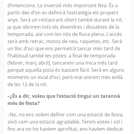
d’intencions. La inversió més important feta. És a
partir des d’on es definirà l’estratègia els propers
anys. Serà un restaurant obert també durant la nit,
ja que obrirem tots els divendres i dissabtes de la
temporada, així com les nits de lluna plena. L’accés
serà amb retrac, motos de neu, raquetes, etc. Serà
un lloc d’oci que ens permetrà tancar més tard de
l’habitual també les pistes: a final de temporada
(febrer, març abril), tancarem una mica més tard
perquè aquella pista és bastant fàcil. Serà en alguns
moments un local d’oci, però mai anirem més enllà
de les 12 de la nit.
–¿És a dir, voleu que l’estació tingui un tarannà
més de festa?
–No, no ens volem definir com una estació de festa,
sinó com una estació agradable. Tenim vistes i sol i
fins ara no ho havíem aprofitat, ens havíem dedicat