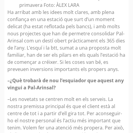
primavera Foto: ÀLEX LARA
Ha arribat amb les idees molt clares, amb plena
confiança en una estació que surt d’un moment
delicat (ha estat reflotada pels bancs), i amb molts
nous projectes que han de permetre consolidar Pal-
Arinsal com un destí obert pràcticament els 365 dies
de l’any. L’esquí i la btt, sumat a una proposta molt
familiar, han de ser els pilars en els quals l’estació ha
de començar a créixer. Si les coses van bé, es
preveuen inversions importants els propers anys.
–¿Què trobarà de nou l’esquiador que aquest any
vingui a Pal-Arinsal?
–Les novetats se centren molt en els serveis. La
nostra premissa principal és que el client està al
centre de tot i a partir d’ell gira tot. Per aconseguir-
ho el nostre personal és l’actiu més important que
tenim. Volem fer una atenció més propera. Per això,