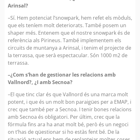
Arinsal?
–Sí. Hem potenciat l’snowpark, hem refet els mòduls,
que els teníem molt deteriorats. També posem un
shaper més. Entenem que el nostre snowpark és de
referència als Pirineus. També implementem els
circuits de muntanya a Arinsal, i tenim el projecte de
la terrassa, que serà espectacular. Són 1000 m2 de
terrassa.
–¿Com s’han de gestionar les relacions amb
Vallnord?, ¿I amb Secnoa?
–El que tinc clar és que Vallnord és una marca molt
potent, i que és un molt bon paraigües per a EMAP, i
crec que també per a Secnoa. I tenir bones relacions
amb Secnoa és obligatori. Per últim, crec que la
fórmula fins ara ha anat molt bé, però és un negoci
on t’has de qüestionar si ho estàs fent bé. De la
situació actual ens hem de replantejar moltes coses.