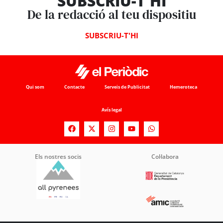
SUBSCRIU-T'HI
De la redacció al teu dispositiu
SUBSCRIU-T'HI
Qui som
Contacte
Serveis de Publicitat
Hemeroteca
Avís legal
Els nostres socis
Col·labora